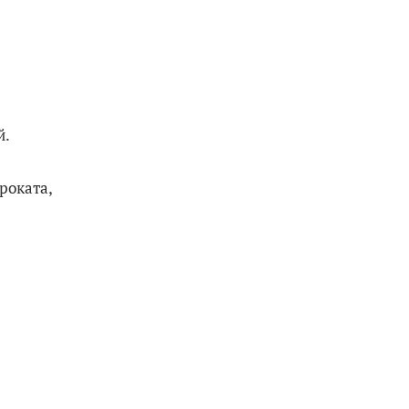
й.
роката,