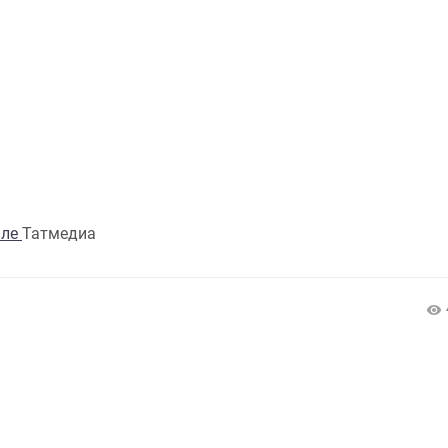
але
Татмедиа