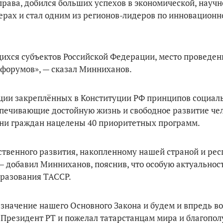
права, добился больших успехов в экономической, научн
ферах и стал одним из регионов-лидеров по инновацион
ихся субъектов Российской Федерации, место проведен
форумов», — сказал Минниханов.
ции закреплённых в Конституции РФ принципов социал
еспечивающие достойную жизнь и свободное развитие че
зни граждан нацелены 40 приоритетных программ.
твенного развития, накопленному нашей страной и рес
 добавил Минниханов, пояснив, что особую актуальност
бразования ТАССР.
 значение нашего Основного Закона и будем и впредь во
Президент РТ и пожелал татарстанцам мира и благопол