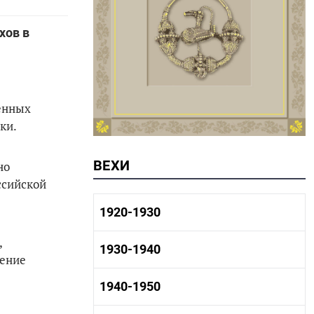
хов в
енных
ки.
ВЕХИ
но
ссийской
1920-1930
,
1920-1930 история
1930-1940
нение
1920-1930 промышленность
1920-1930 культура
1930-1940 история
1940-1950
1930-1940 промышленность
1930-1940 культура