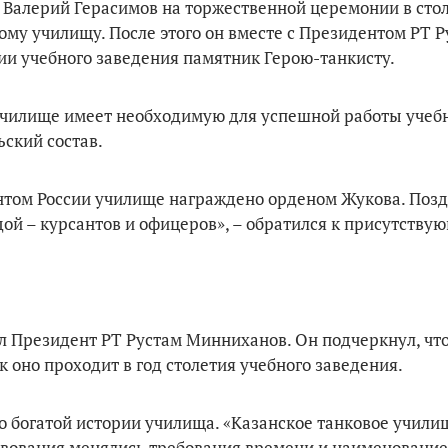
 Валерий Герасимов на торжественной церемонии в сто
ому училищу. После этого он вместе с Президентом РТ 
 учебного заведения памятник Герою-танкисту.
 училище имеет необходимую для успешной работы учеб
ский состав.
ентом России училище награждено орденом Жукова. Поз
дой – курсантов и офицеров», – обратился к присутству
л Президент РТ Рустам Минниханов. Он подчеркнул, ч
 оно проходит в год столетия учебного заведения.
 богатой истории училища. «Казанское танковое учили
ствования менялись требования времени и наименование