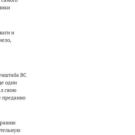
ники
ваги и
мело,
Генштаба ВС
ще один
ал свою
е преданно
бранию
ительную