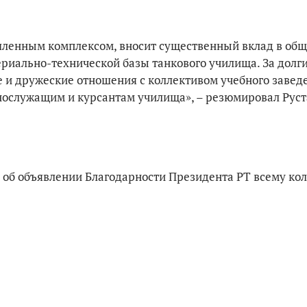
енным комплексом, вносит существенный вклад в обще
риально-технической базы танкового училища. За долги
е и дружеские отношения с коллективом учебного завед
нослужащим и курсантам училища», – резюмировал Рус
з об объявлении Благодарности Президента РТ всему ко