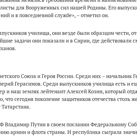
иалисты для Вооруженных сил нашей Родины. Его выпуск
ий и в повседневной службе», – отметил он.
ыпускников училища, они везде были образцом чести, от
шие задачи они показали и в Сирии, где действовали с
ханов.
ветского Союза и Героя России. Среди них – начальник 
лерий Герасимов. Среди выпускников училища есть и е
ер и наш земляк лейтенант Алексей Козин, который отд
о, что сегодня поколение защитников отечества столь ж
 Татарстана.
РФ Владимир Путин в своем послании Федеральному Со
нию армии и флота страны. И республика сыграла знач