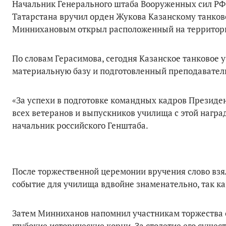
Начальник Генерального штаба Вооруженных сил РФ
Татарстана вручил орден Жукова Казанскому танков
Миннихановым открыл расположенный на территории
По словам Герасимова, сегодня Казанское танковое
материальную базу и подготовленный преподаватель
«За успехи в подготовке командных кадров Презид
всех ветеранов и выпускников училища с этой награ
начальник российского Генштаба.
После торжественной церемонии вручения слово взя
событие для училища вдвойне знаменательно, так как
Затем Минниханов напомнил участникам торжества о
глубокие исторические корни. За столетие его суще