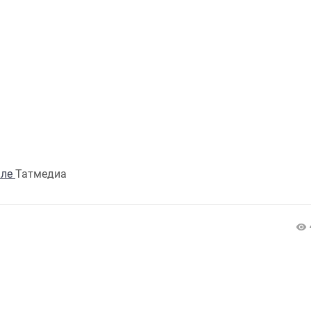
але
Татмедиа