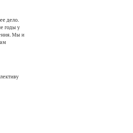
е дело.
е годы у
ения. Мы и
там
ллективу