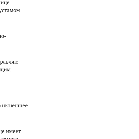
лице
Рустамом
но-
дравляю
ющим
то нынешнее
ще имеет
 самого