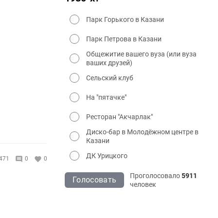
Парк Горького в Казани
Парк Петрова в Казани
Общежитие вашего вуза (или вуза
ваших друзей)
Сельский клуб
На "пятачке"
Ресторан "Акчарлак"
Диско-бар в Молодёжном центре в
Казани
ДК Урицкого
471
0
0
Проголосовало
5911
Голосовать
человек