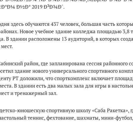
одня здесь обучаются 437 человек, большая часть котор
айонах. Новое учебное здание колледжа площадью 3,8 т
да. В здании расположены 13 аудиторий, в которых соз
 мест.
бинский район, где запланирована сессия районного со
осетил здание нового универсального спортивного компл
денту РТ доложили, что спорткомплекс включает площад
еста. В здании есть два малых зала для игры в настоль
мест и тренажерный зал.
 детско-юношескую спортивную школу «Саба Ракетка», г
 настольный теннис, фехтование, шахматы, мини-футбол,