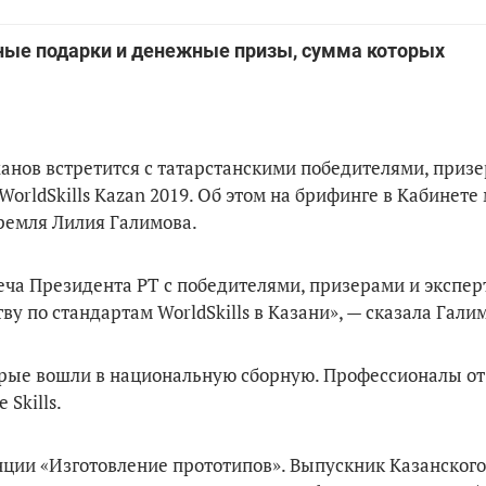
нные подарки и денежные призы, сумма которых
ханов встретится с татарстанскими победителями, приз
orldSkills Kazan 2019. Об этом на брифинге в Кабинете
ремля Лилия Галимова.
еча Президента РТ с победителями, призерами и экспер
 по стандартам WorldSkills в Казани», — сказала Гали
торые вошли в национальную сборную. Профессионалы от
 Skills.
нции «Изготовление прототипов». Выпускник Казанског