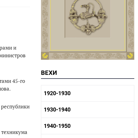
ерами и
 министров
ВЕХИ
тами 45-го
мова.
1920-1930
 республики
1920-1930 история
1930-1940
1920-1930 промышленность
1920-1930 культура
1930-1940 история
1940-1950
1930-1940 промышленность
о техникума
1930-1940 культура