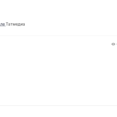
але
Татмедиа