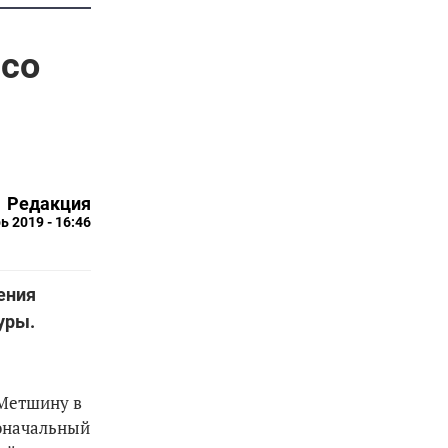
 со
Редакция
ь 2019 - 16:46
ения
уры.
 Метшину в
воначальный