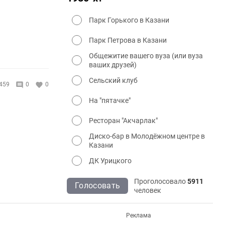
Парк Горького в Казани
Парк Петрова в Казани
Общежитие вашего вуза (или вуза
ваших друзей)
Сельский клуб
459
0
0
На "пятачке"
Ресторан "Акчарлак"
Диско-бар в Молодёжном центре в
Казани
ДК Урицкого
Проголосовало
5911
Голосовать
человек
Реклама