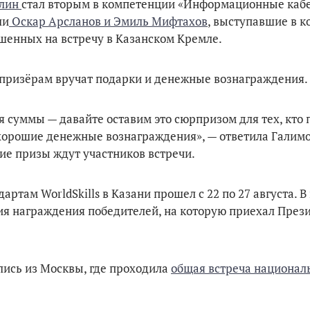
ллин
стал вторым в компетенции «Информационные каб
ли
Оскар Арсланов и Эмиль Мифтахов
, выступавшие в 
ашенных на встречу в Казанском Кремле.
м призёрам вручат подарки и денежные вознаграждения.
я суммы — давайте оставим это сюрпризом для тех, кто 
 хорошие денежные вознаграждения», — ответила Галимо
ие призы ждут участников встречи.
ртам WorldSkills в Казани прошел с 22 по 27 августа. В
ия награждения победителей, на которую приехал През
улись из Москвы, где проходила
общая встреча национал