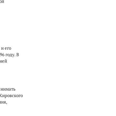
ой
и его
6 году. В
рией
вынимать
 Кировского
ния,