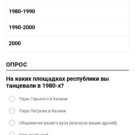
1960 - 1970 социальные объекты
1960-1970 промышленность
1970-1980 история
1980-1990
1960-1970 культура
1970-1980 промышленность
1970-1980 культура
1980 -1990 история
1990-2000
1970 - 1980 быт
1980-1990 промышленность
1980-1990 культура
1990-2000 история
2000
1980 - 1990 быт
1990-2000 промышленность
1990-2000 культура
2000 история
ОПРОС
2000 промышленность
2000 культура
На каких площадках республики вы
танцевали в 1980-х?
Парк Горького в Казани
Парк Петрова в Казани
Общежитие вашего вуза (или вуза ваших друзей)
Сельский клуб