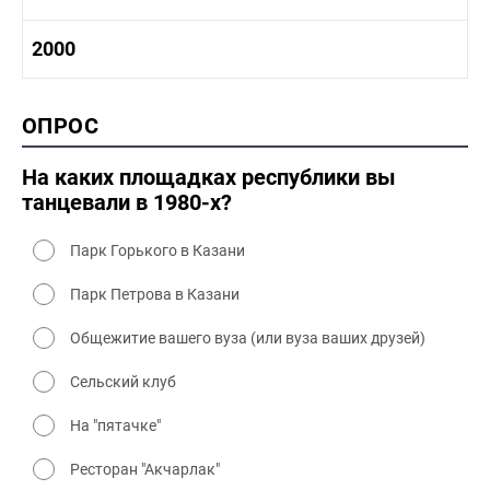
1980-1990 промышленность
1980-1990 культура
1990-2000 история
2000
1980 - 1990 быт
1990-2000 промышленность
1990-2000 культура
2000 история
ОПРОС
2000 промышленность
2000 культура
На каких площадках республики вы
танцевали в 1980-х?
Парк Горького в Казани
Парк Петрова в Казани
Общежитие вашего вуза (или вуза ваших друзей)
Сельский клуб
На "пятачке"
Ресторан "Акчарлак"