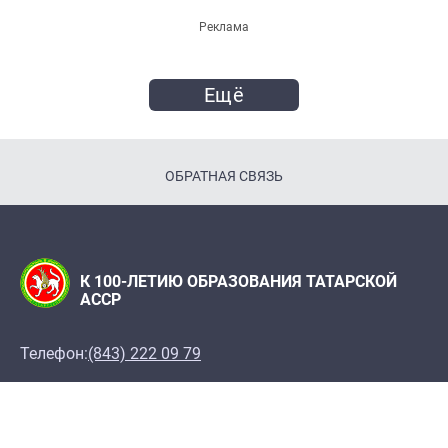
Реклама
Ещё
ОБРАТНАЯ СВЯЗЬ
К 100-ЛЕТИЮ ОБРАЗОВАНИЯ ТАТАРСКОЙ
АССР
Телефон:
(843) 222 09 79
Адрес редакции: Редакция журнала "Татарстан",
420066, г. Казань, ул. Декабристов, 2
100let.tassr@mail.ru
При поддержке Института истории им. Ш. Марджани