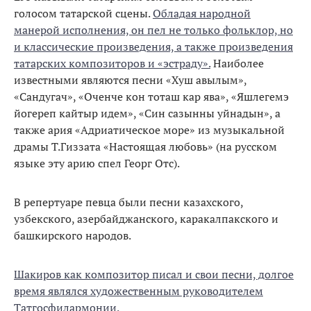
голосом татарской сцены.
Обладая народной
манерой исполнения, он пел не только фольклор, но
и классические произведения, а также произведения
татарских композиторов и «эстраду».
Наиболее
известными являются песни «Хуш авылым»,
«Сандугач», «Оченче кон тоташ кар ява», «Яшлегемэ
йогереп кайтыр идем», «Син сазынны уйнадын», а
также ария «Адриатическое море» из музыкальной
драмы Т.Гиззата «Настоящая любовь» (на русском
языке эту арию спел Георг Отс).
В репертуаре певца были песни казахского,
узбекского, азербайджанского, каракалпакского и
башкирского народов.
Шакиров как композитор писал и свои песни, долгое
время являлся художественным руководителем
Татгосфилармонии.