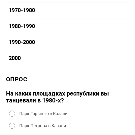
1950-1960 промышленность
1960-1970 история
1970-1980
1950-1960 культура
1960 - 1970 социальные объекты
1960-1970 промышленность
1970-1980 история
1980-1990
1960-1970 культура
1970-1980 промышленность
1970-1980 культура
1980 -1990 история
1990-2000
1970 - 1980 быт
1980-1990 промышленность
1980-1990 культура
1990-2000 история
2000
1980 - 1990 быт
1990-2000 промышленность
1990-2000 культура
2000 история
ОПРОС
2000 промышленность
2000 культура
На каких площадках республики вы
танцевали в 1980-х?
Парк Горького в Казани
Парк Петрова в Казани