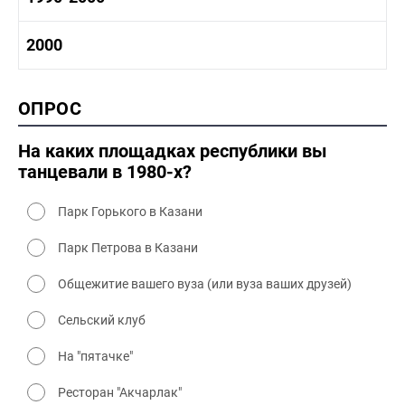
1980-1990 промышленность
1980-1990 культура
1990-2000 история
2000
1980 - 1990 быт
1990-2000 промышленность
1990-2000 культура
2000 история
ОПРОС
2000 промышленность
2000 культура
На каких площадках республики вы
танцевали в 1980-х?
Парк Горького в Казани
Парк Петрова в Казани
Общежитие вашего вуза (или вуза ваших друзей)
Сельский клуб
На "пятачке"
Ресторан "Акчарлак"