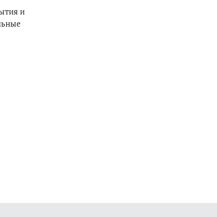
ытия и
льные