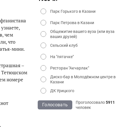
Парк Горького в Казани
Афганистана
Парк Петрова в Казани
 узнаете,
Общежитие вашего вуза (или вуза
в, чем
ваших друзей)
ли, что
Сельский клуб
латья-мини.
На "пятачке"
 страшная –
Ресторан "Акчарлак"
 в Тетюшском
Диско-бар в Молодёжном центре в
жем номере
Казани
ДК Урицкого
кнот
Проголосовало
5911
Голосовать
человек
е