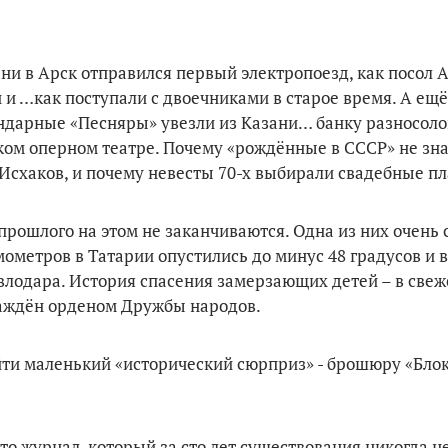
зани в Арск отправился первый электропоезд, как посол 
 и …как поступали с двоечниками в старое время. А ещё
ндарные «Песняры» увезли из Казани… банку разносоло
ом оперном театре. Почему «рождённые в СССР» не зна
 Исхаков, и почему невесты 70-х выбирали свадебные п
 прошлого на этом не заканчиваются. Одна из них очень
мометров в Татарии опустились до минус 48 градусов и
авлодара. История спасения замерзающих детей – в све
граждён орденом Дружбы народов.
йти маленький «исторический сюрприз» - брошюру «Бло
то журнал, который за сто лет существования никогда н