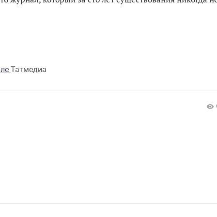
але
Татмедиа