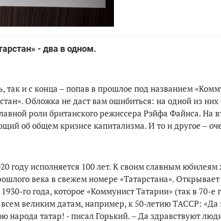
арстан» - два в одном.
ь, так и с конца – попав в прошлое под названием «Ком
стан». Обложка не даст вам ошибиться: на одной из них 
главной роли британского режиссера Рэйфа Файнса. На 
щий об общем кризисе капитализма. И то и другое – оч
020 году исполняется 100 лет. К своим славным юбилеям
прошлого века в свежем номере «Татарстана». Открывает
1930-го года, которое «Коммунист Татарии» (так в 70-е 
 всем великим датам, например, к 50-летию ТАССР: «Да
 народа татар! - писал Горький. – Да здравствуют люд