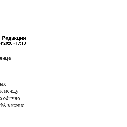
Редакция
т 2020 - 17:13
олице
ных
ок между
о обычно
ФА в конце