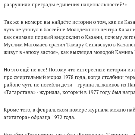
разрушили преграды единения национальностей!».
Так же в номере вы найдёте истории о том, как из Ка
чуть не утонул в бассейне Молодежного центра Казани
как снимали первый видеоклип о Казани, почему леге
Муслим Магомаев сразил Тамару Синявскую в Казанск
живут в «эпоху застоя», как выглядел молодой Камиль
Но это ещё не все! Потому что интересные истории из
про смертельный мороз 1978 года, когда столбики тер
районе чуть не погибли дети – группа лыжников из П
«Татарстана» - журнала, который в 1977 году был на
Кроме того, в февральском номере журнала можно на
агитатора» образца 1972 года.
Читайте «Татарстан», читайте «Коммунист Татарии» - э