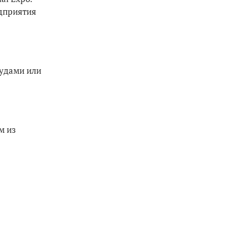
едприятия
рудами или
м из