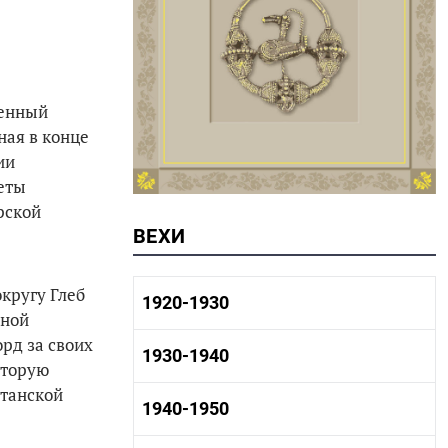
венный
ная в конце
ии
меты
рской
ВЕХИ
кругу Глеб
1920-1930
рной
рд за своих
1920-1930 история
1930-1940
вторую
1920-1930 промышленность
1920-1930 культура
станской
1930-1940 история
1940-1950
1930-1940 промышленность
1930-1940 культура