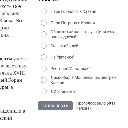
ихся» 1896
Парк Горького в Казани
осифовича
 века. Все
Парк Петрова в Казани
ории
Общежитие вашего вуза (или вуза
ения
ваших друзей)
Сельский клуб
На "пятачке"
онаты уже в
ую выставку
Ресторан "Акчарлак"
ачала XVIII
Диско-бар в Молодёжном центре в
нный Коран
Казани
уры, а
ДК Урицкого
Проголосовало
5911
Голосовать
человек
ращенных в
нский