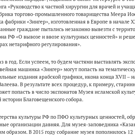
га «Руководство к частной хирургии для врачей и учащ
фабрика торгово-промышленного товарищества Меера И
а фабрики «Зингер», изготовленная в Европе в начале XX
транные граждане пытались незаконно вывезти с террит
на РФ «О вывозе и ввозе культурных ценностей» и реш
рах нетарифного регулирования».
в год. Если успеем, то будем частями выставлять эксп
швейная машинка «Зингер» могут попасть на тематическ
льные издания арабской графики, икона конца XVII – н
Валеева. В результате всех процедур, к примеру, стари
ожет попасть в число экспонатов Музея исламской культ
 истории Благовещенского собора.
терства культуры РФ по ПФО культурных ценностей, об
зные организации давняя. Для музея-заповедника «Каза
м образом. В 2015 году собрание музея пополнилось 12