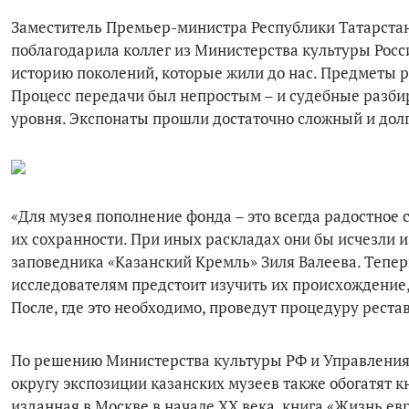
Заместитель Премьер-министра Республики Татарстан
поблагодарила коллег из Министерства культуры Рос
историю поколений, которые жили до нас. Предметы р
Процесс передачи был непростым – и судебные разбира
уровня. Экспонаты прошли достаточно сложный и долги
«Для музея пополнение фонда – это всегда радостное с
их сохранности. При иных раскладах они бы исчезли и
заповедника «Казанский Кремль» Зиля Валеева. Тепер
исследователям предстоит изучить их происхождение,
После, где это необходимо, проведут процедуру реста
По решению Министерства культуры РФ и Управлени
округу экспозиции казанских музеев также обогатят кн
изданная в Москве в начале XX века, книга «Жизнь евр