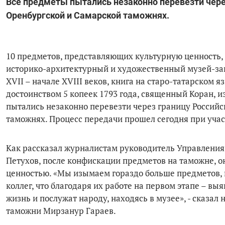
Все предметы пытались незаконно перевезти чере
Оренбургской и Самарской таможнях.
10 предметов, представляющих культурную ценность, 
историко-архитектурный и художественный музей-зап
XVII – начале XVIII веков, книга на старо-татарском 
достоинством 5 копеек 1793 года, священный Коран, и
пытались незаконно перевезти через границу Россий
таможнях. Процесс передачи прошел сегодня при уча
Как рассказал журналистам руководитель Управления
Петухов, после конфискации предметов на таможне, 
ценностью. «Мы изымаем гораздо больше предметов, н
коллег, что благодаря их работе на первом этапе – в
жизнь и послужат народу, находясь в музее», - сказа
таможни Мирзанур Гараев.