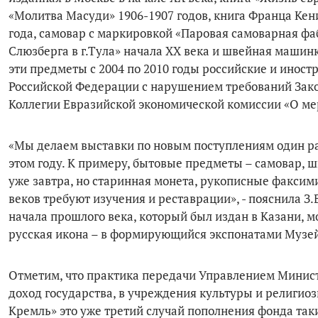
«Молитва Масуди» 1906-1907 годов, книга Франца Кени
года, самовар с маркировкой «Паровая самоварная 
Слюзберга в г.Тула» начала XX века и швейная машинк
эти предметы с 2004 по 2010 годы российские и инос
Российской Федерации с нарушением требований Зако
Коллегии Евразийской экономической комиссии «О ме
«Мы делаем выставки по новым поступлениям один раз 
этом году. К примеру, бытовые предметы – самовар, 
уже завтра, но старинная монета, рукописные факсими
веков требуют изучения и реставрации», - пояснила З.
начала прошлого века, который был издан в Казани, м
русская икона – в формирующийся экспонатами Музей
Отметим, что практика передачи Управлением Минис
доход государства, в учреждения культуры и религио
Кремль» это уже третий случай пополнения фонда таки