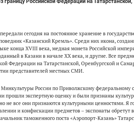
з границу Российской Федерации на Татарстанской,
передали сегодня на постоянное хранение в государст
оведник «Казанский Кремль». Среди них икона, создан
языке конца XVIII века, медная монета Российской импер
зданный в Казани в начале XX века, и другие. Все пред
ской Федерации на Татарстанской, Оренбургской и Сама
стии представителей местных СМИ.
 Минкультуры России по Приволжскому федеральному о
они прошли экспертную оценку и были признаны культу
о не все они признаются культурными ценностями. Я го
ыявлении и конфискации предметов – экспонаты обретут 
л начальник таможенного поста «Аэропорт-Казань» Татар