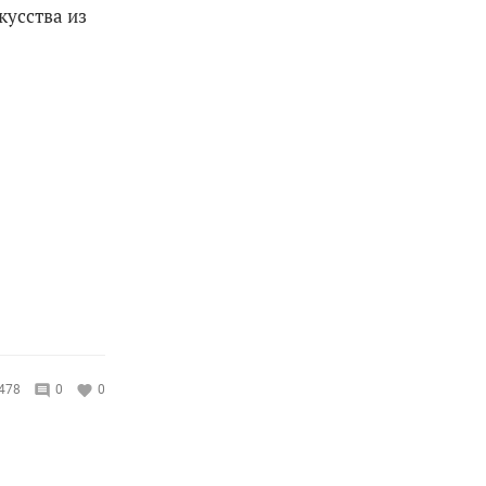
кусства из
478
0
0