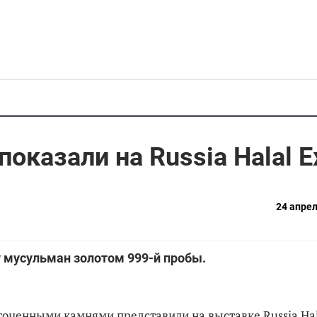
показали на Russia Halal E
24 апрел
 мусульман золотом 999-й пробы.
гоценными камнями представили на выставке Russia Hal