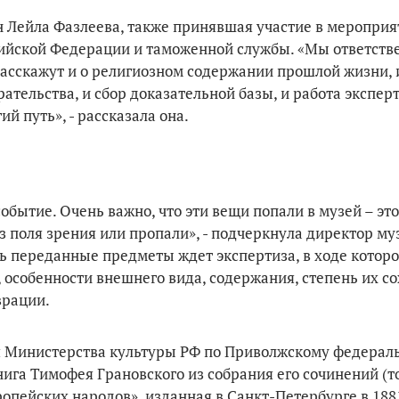
 Лейла Фазлеева, также принявшая участие в мероприя
сийской Федерации и таможенной службы. «Мы ответств
асскажут и о религиозном содержании прошлой жизни, 
тельства, и сбор доказательной базы, и работа экспер
й путь», - рассказала она.
обытие. Очень важно, что эти вещи попали в музей – эт
з поля зрения или пропали», - подчеркнула директор му
ь переданные предметы ждет экспертиза, в ходе котор
 особенности внешнего вида, содержания, степень их со
врации.
я Министерства культуры РФ по Приволжскому федерал
ига Тимофея Грановского из собрания его сочинений (то
опейских народов», изданная в Санкт-Петербурге в 1881