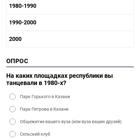
1970-1980 история
1980-1990
1960-1970 культура
1970-1980 промышленность
1970-1980 культура
1980 -1990 история
1990-2000
1970 - 1980 быт
1980-1990 промышленность
1980-1990 культура
1990-2000 история
2000
1980 - 1990 быт
1990-2000 промышленность
1990-2000 культура
2000 история
ОПРОС
2000 промышленность
2000 культура
На каких площадках республики вы
танцевали в 1980-х?
Парк Горького в Казани
Парк Петрова в Казани
Общежитие вашего вуза (или вуза ваших друзей)
Сельский клуб