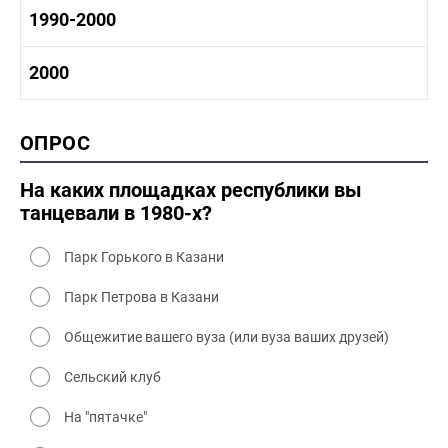
1970-1980 культура
1980 -1990 история
1990-2000
1970 - 1980 быт
1980-1990 промышленность
1980-1990 культура
1990-2000 история
2000
1980 - 1990 быт
1990-2000 промышленность
1990-2000 культура
2000 история
ОПРОС
2000 промышленность
2000 культура
На каких площадках республики вы
танцевали в 1980-х?
Парк Горького в Казани
Парк Петрова в Казани
Общежитие вашего вуза (или вуза ваших друзей)
Сельский клуб
На "пятачке"