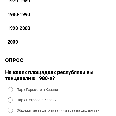
1960-1970 история
1970-1980
1950-1960 культура
1960 - 1970 социальные объекты
1960-1970 промышленность
1970-1980 история
1980-1990
1960-1970 культура
1970-1980 промышленность
1970-1980 культура
1980 -1990 история
1990-2000
1970 - 1980 быт
1980-1990 промышленность
1980-1990 культура
1990-2000 история
2000
1980 - 1990 быт
1990-2000 промышленность
1990-2000 культура
2000 история
ОПРОС
2000 промышленность
2000 культура
На каких площадках республики вы
танцевали в 1980-х?
Парк Горького в Казани
Парк Петрова в Казани
Общежитие вашего вуза (или вуза ваших друзей)