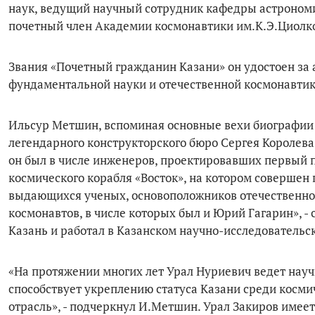
наук, ведущий научный сотрудник кафедры астрономи
почетный член Академии космонавтики им.К.Э.Циолко
Звания «Почетный гражданин Казани» он удостоен за
фундаментальной науки и отечественной космонавтик
Ильсур Метшин, вспоминая основные вехи биографии 
легендарного конструкторского бюро Сергея Королева
он был в числе инженеров, проектировавших первый п
космического корабля «Восток», на котором совершен 
выдающихся ученых, основоположников отечественной
космонавтов, в числе которых был и Юрий Гагарин», - 
Казань и работал в Казанском научно-исследовательск
«На протяжении многих лет Урал Нуриевич ведет нау
способствует укреплению статуса Казани среди косм
отрасль», - подчеркнул И.Метшин. Урал Закиров име