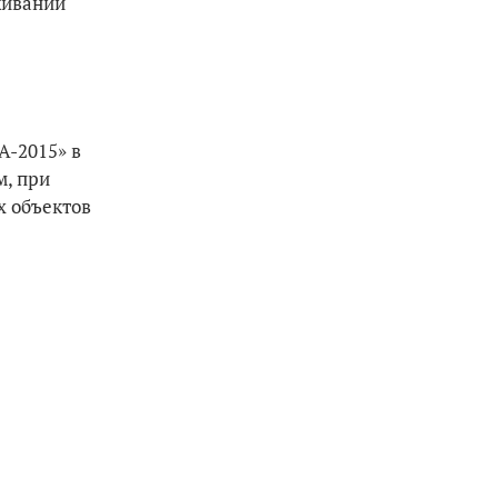
живании
A-2015» в
м, при
х объектов