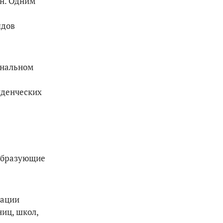
ан. Одним
ядов
ональном
уденческих
ообразующие
зации
иц, школ,