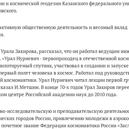
и и космической геодезии Казанского федерального ун
вского.
 активную общественную деятельность и весомый вклад 
и.
Урала Закирова, рассказал, что он работал ведущим и
. «Урал Нуриевич - первопроходец в отечественной косм
илотируемый спутник, участвовал в создании и запуске
первый полет человека в космос. Работал под руководст
 космонавтики. Урал Нуриевич читал лекции первой г
сказал И.Метшин. В конце 70-х годов Урал Закиров пере
ом центре Российской академии наук до 2010 года.
чно-исследовательскую и преподавательскую деятельнос
ических городов России, привлечению молодежи в аэрок
ет почетное звание Федерации космонавтики России «За