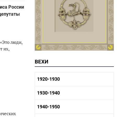
иса России
депутаты
«Это люди,
т их,
ВЕХИ
1920-1930
1920-1930 история
1930-1940
1920-1930 промышленность
1920-1930 культура
1930-1940 история
1940-1950
1930-1940 промышленность
ических
1930-1940 культура