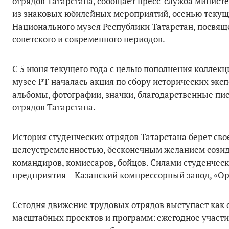
отрядов Татарстана, сообщает пресс-служба министе
из знаковых юбилейных мероприятий, осенью текущег
Национального музея Республики Татарстан, посвящ
советского и современного периодов.
С 5 июня текущего года с целью пополнения коллекц
музее РТ началась акция по сбору исторических экс
альбомы, фотографии, значки, благодарственные пис
отрядов Татарстана.
История студенческих отрядов Татарстана берет свое
целеустремленностью, бесконечным желанием созид
командиров, комиссаров, бойцов. Силами студенче
предприятия – Казанский компрессорный завод, «Ор
Сегодня движение трудовых отрядов выступает как 
масштабных проектов и программ: ежегодное участи