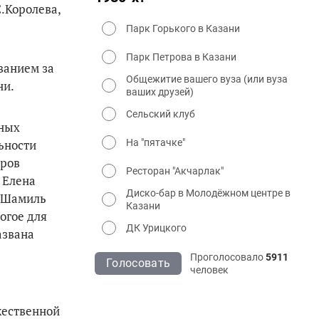
.Королева,
Парк Горького в Казани
Парк Петрова в Казани
ванием за
Общежитие вашего вуза (или вуза
ни.
ваших друзей)
Сельский клуб
дных
ьности
На "пятачке"
еров
Ресторан "Акчарлак"
 Елена
Диско-бар в Молодёжном центре в
. Шамиль
Казани
огое для
ДК Урицкого
азвана
Проголосовало
5911
Голосовать
человек
жественной