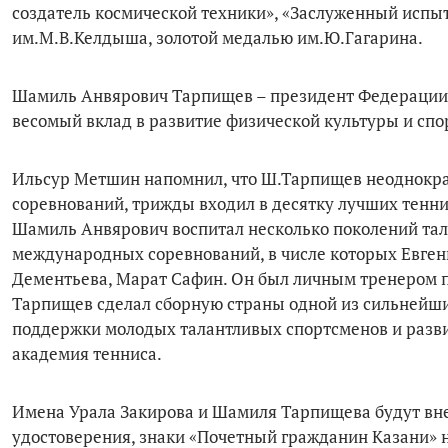
создатель космической техники», «Заслуженный испы
им.М.В.Келдыша, золотой медалью им.Ю.Гагарина.
Шамиль Анвярович Тарпищев – президент Федерации т
весомый вклад в развитие физической культуры и спо
Ильсур Метшин напомнил, что Ш.Тарпищев неоднокра
соревнований, трижды входил в десятку лучших тенни
Шамиль Анвярович воспитал несколько поколений тал
международных соревнований, в числе которых Евген
Дементьева, Марат Сафин. Он был личным тренером п
Тарпищев сделал сборную страны одной из сильнейши
поддержки молодых талантливых спортсменов и разви
академия тенниса.
Имена Урала Закирова и Шамиля Тарпищева будут вне
удостоверения, знаки «Почетный гражданин Казани» 