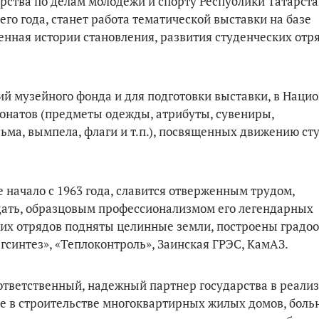
рства по делам молодежи и спорту Республики Татарст
о года, станет работа тематической выставки на базе
енная истории становления, развития студенческих отр
ий музейного фонда и для подготовки выставки, в Наци
понатов (предметы одежды, атрибуты, сувениры,
ьма, вымпела, флаги и т.п.), посвященных движению ст
 начало с 1963 года, славится отверженным трудом,
ать, образцовым профессионализмом его легендарных
ских отрядов подняты целинные земли, построены град
гсинтез», «Теплоконтроль», Заинская ГРЭС, КамАЗ.
ответственный, надежный партнер государства в реали
е в строительстве многоквартирных жилых домов, больн