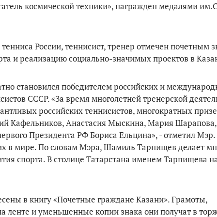
татель космической техники», награжден медалями им.С
енниса России, теннисист, тренер отмечен почетным з
рта и реализацию социально-значимых проектов в Каза
тно становился победителем российских и междунаро
систов СССР. «За время многолетней тренерской деятел
антливых российских теннисистов, многократных приз
ий Кафельников, Анастасия Мыскина, Мария Шарапова,
ервого Президента РФ Бориса Ельцина», - отметил Мэр
х в мире. По словам Мэра, Шамиль Тарпищев делает мн
тия спорта. В столице Татарстана именем Тарпищева н
сены в книгу «Почетные граждане Казани». Грамоты,
на ленте и уменьшенные копии знака они получат в тор