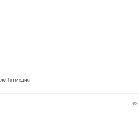
але
Татмедиа