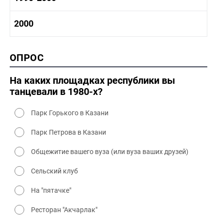
1980-1990 промышленность
1980-1990 культура
1990-2000 история
2000
1980 - 1990 быт
1990-2000 промышленность
1990-2000 культура
2000 история
ОПРОС
2000 промышленность
2000 культура
На каких площадках республики вы
танцевали в 1980-х?
Парк Горького в Казани
Парк Петрова в Казани
Общежитие вашего вуза (или вуза ваших друзей)
Сельский клуб
На "пятачке"
Ресторан "Акчарлак"