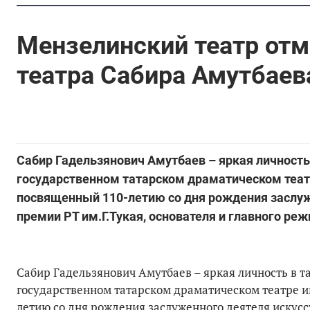
Мензелинский театр отм
театра Сабира Амутбаев
Сабир Гадельзянович Амутбаев – яркая личность
государственном татарском драматическом теат
посвященный 110-летию со дня рождения заслуже
премии РТ им.Г.Тукая, основателя и главного ре
Сабир Гадельзянович Амутбаев – яркая личность в т
государственном татарском драматическом театре и
летию со дня рождения заслуженного деятеля искусс