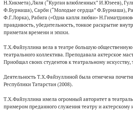
Н.Хикмета),Ляля (“Курган влюбленных” И.Юзеев), Гуль
Ф.Бурнаша), Сарби (“Молодые сердца” Ф.Бурнаша), Ра
Ф.Г.Лорка), Рабига («Одна капля любви» Н.Гиматдинов
правдивость, убедительность, тонкое раскрытие внутр
приметам времени и эпохи.
Т.Х.Файзуллина вела в театре большую общественную
театрального коллектива. Преподавала актерское маст
Приобщал своих студентов к театральному искусству, 
Деятельность Т.Х.Файзуллиной была отмечена почетн
Республики Татарстан (2008).
Т.Х.Файзуллина имела огромный авторитет в театраль
примером преданного служения театру и актерскому и