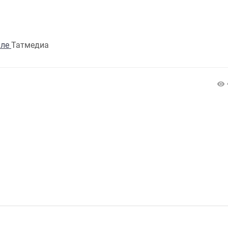
але
Татмедиа