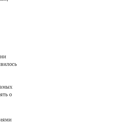
Они
ивилось
самых
ять о
ниями