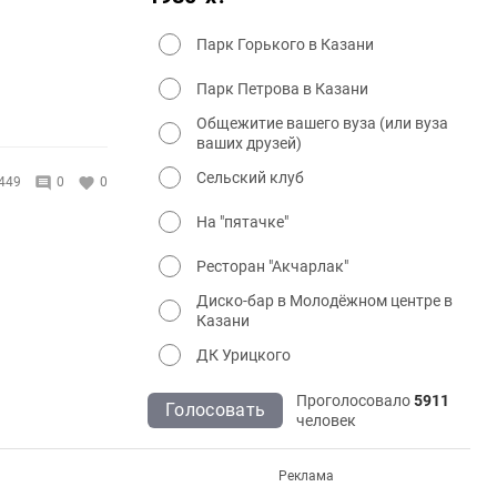
Парк Горького в Казани
Парк Петрова в Казани
Общежитие вашего вуза (или вуза
ваших друзей)
Сельский клуб
449
0
0
На "пятачке"
Ресторан "Акчарлак"
Диско-бар в Молодёжном центре в
Казани
ДК Урицкого
Проголосовало
5911
Голосовать
человек
Реклама