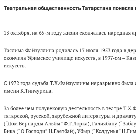
Театральная общественность Татарстана понесла
13 октября, на 65-м году жизни скончалась народ
Таслима Файзуллина родилась 17 июля 1953 года в де
окончила Уфимское училище искусств, в 1997-ом – Ка
искусств.
С 1972 года судьба Т.Х.Файзуллины неразрывно была
имени К.Тинчурина.
За более чем полувековую деятельность в театре Т.Х.
татарской, русской, зарубежной литературы и драмат
(“Дом Бернарды Альбы” Ф.Г.Лорка), Галиябану (“Забл
Бика (“О Господи” Н.Гаетбай), Убыр (“Колдунья” Н.Ги