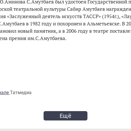
 Ю.Аминова С.Амутбаев был удостоен Государственной 
тарской театральной культуры Сабир Амутбаев награжде
ния «Заслуженный деятель искусств ТАССР» (1954г.), «Ла
С.Амутбаев в 1982 году и похоронен в Альметьевске. В 20
новил новый памятник, а в 2006 году в театре поставле
дена премия им.С.Амутбаева.
анале
Татмедиа
Ещё