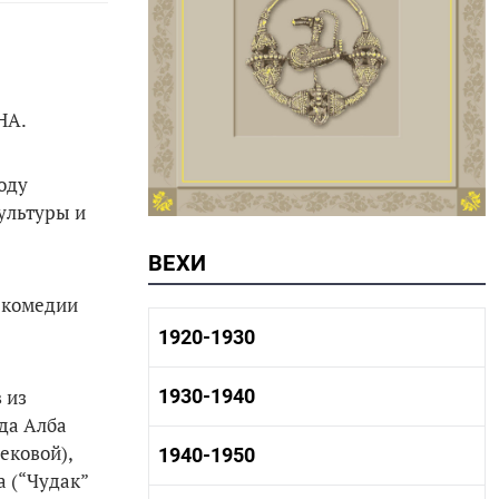
НА.
оду
ультуры и
ВЕХИ
 комедии
1920-1930
1920-1930 история
 из
1930-1940
1920-1930 промышленность
да Алба
1920-1930 культура
ековой),
1930-1940 история
1940-1950
1930-1940 промышленность
а (“Чудак”
1930-1940 культура