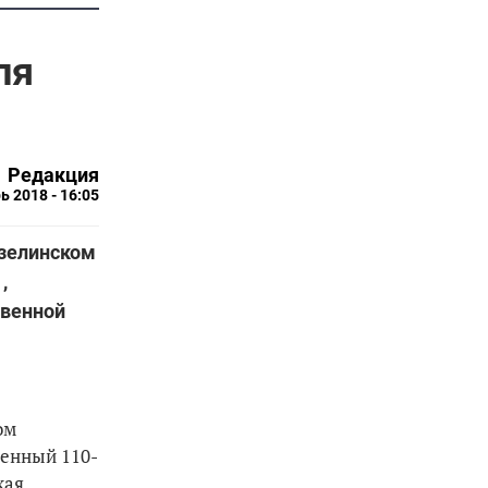
ля
Редакция
ь 2018 - 16:05
нзелинском
,
твенной
ом
щенный 110-
кая,