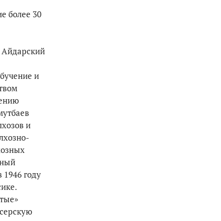
е более 30
з Айдарский
обучение и
твом
лению
мутбаев
лхозов и
лхозно-
хозных
нный
 1946 году
ике.
атые»
ссерскую