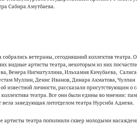
тра Сабира Амутбаева.
а собрались ветераны, сегодняшний коллектив театра. 
них видные артисты театра, некоторым из них посчастл
ева, Венера Нигматуллина, Ильхамия Кичубаева, Салиса
устам Муллин, Денис Иванов, Динара Акматова, Чулпан
об известной личности, рассказали присутствующим о 
коллектива театра. Все они были едины во мнении: пам
г вела заведующая литотделом театра Нурсиба Адиева.
е артисты театра пополнили сквер молодыми насажде