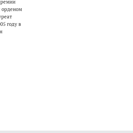
премии
н орденом
уреат
05 году в
н