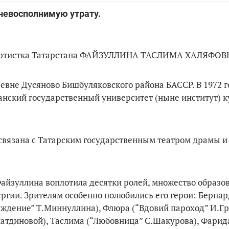
 невосполнимую утрату.
ная артистка Татарстана ФАЙЗУЛЛИНА ТАСЛИМА ХАЛЯФОВ
ревне Дусяново Бишбуляковского района БАССР. В 1972 г
занский государственный университет (ныне институт) к
 связана с Татарским государственным театром драмы и
Файзуллина воплотила десятки ролей, множество образов
ургии. Зрителям особенно полюбились его герои: Бернар
уждение” Т.Миннуллина), Флюра (“Вдовий пароход” И.Гр
матдиновой), Таслима (“Любовница” С.Шакурова), Фарид