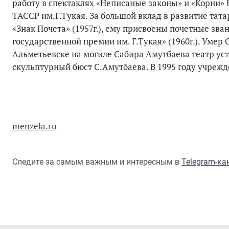
работу в спектаклях «Неписаные законы» и «Корни»
ТАССР им.Г.Тукая. За большой вклад в развитие та
«Знак Почета» (1957г.), ему присвоены почетные зва
государственной премии им. Г.Тукая» (1960г.). Умер 
Альметьевске на могиле Сабира Амутбаева театр уста
скульптурный бюст С.Амутбаева. В 1995 году учреж
menzela.ru
Следите за самым важным и интересным в
Telegram-к