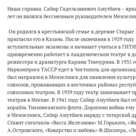
Наша справка. Сабир Гадельзянович Амутбаев – яркая
лет он являлся бессменным руководителем Мензелин
Он родился в крестьянской семье в деревне Старые 
пригласил его в Казань. После окончания в 1929 год
вступительные экзамены и начинает учиться в ГИТИС
одновременно работает в Академическом театре в д
режиссера и драматурга Карима Тинчурина. В 1935 
Наркомпроса ТАССР едет в Чистополь для организаци
был направлен в Мензелинск для оживления культурн
совхозов, проживающих в восточных районах республ
совхозным театром. В 1939 году театр завоевывает 
театров в Москве. В 1941 году Сабир Амутбаев был 
корабль Тихоокеанского флота. Дорогами войны ему
в Мензелинск, Сабир Амутбаев наряду с татарской д
Ставит спектакли «Васса Железнова» М.Горького, «Ж
А.Островского, «Коварство и любовь» Ф.Шиллера, «Ле