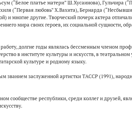
сум (“Белое платье матери” Ш.Хусаинова), Гульчира (“
хиля (“Первая любовь” Х.Вахита), Бернарда (“Несбывш
ой) и многие другие. Творческий почерк актера отличал
еннего мира своих героев, их социальной сущности, об
 работу, долгие годы являлась бессменным членом про
ерство в институте культуры и искусств, в театральном
татарской культуре и родному языку.
ым званием заслуженной артистки ТАССР (1991), народ
ном сообществе республики, среди коллег и друзей, явл
скусству.