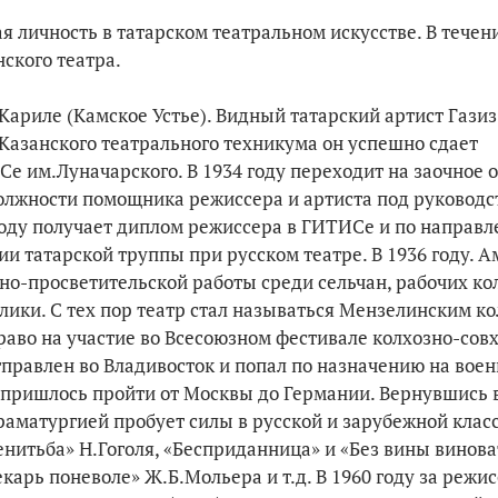
 личность в татарском театральном искусстве. В течени
ского театра.
Кариле (Камское Устье). Видный татарский артист Гази
у Казанского театрального техникума он успешно сдает
е им.Луначарского. В 1934 году переходит на заочное 
олжности помощника режиссера и артиста под руководс
году получает диплом режиссера в ГИТИСе и по направ
и татарской труппы при русском театре. В 1936 году. А
о-просветительской работы среди сельчан, рабочих ко
ики. С тех пор театр стал называться Мензелинским ко
право на участие во Всесоюзном фестивале колхозно-сов
отправлен во Владивосток и попал по назначению на вое
 пришлось пройти от Москвы до Германии. Вернувшись в
раматургией пробует силы в русской и зарубежной класс
енитьба» Н.Гоголя, «Бесприданница» и «Без вины винов
карь поневоле» Ж.Б.Мольера и т.д. В 1960 году за режи