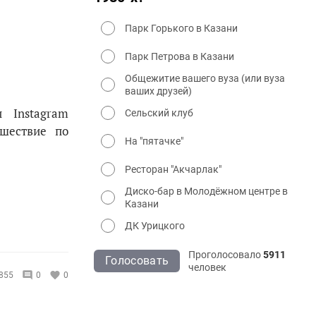
Парк Горького в Казани
Парк Петрова в Казани
Общежитие вашего вуза (или вуза
ваших друзей)
 Instagram
Сельский клуб
ешествие по
На "пятачке"
Ресторан "Акчарлак"
Диско-бар в Молодёжном центре в
Казани
ДК Урицкого
Проголосовало
5911
Голосовать
человек
855
0
0