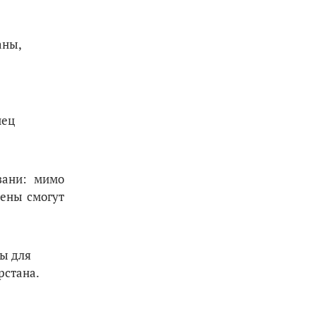
аны,
нец
зани: мимо
мены смогут
цы для
рстана.