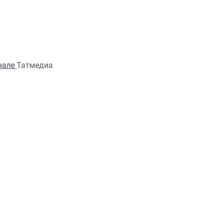
анале
Татмедиа
Ещё
ОБРАТНАЯ СВЯЗЬ
Телефон:
(843) 222 09 79
Адрес редакции: Редакция жу
100let.tassr@mail.ru