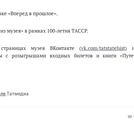
авке «Вперед в прошлое».
з музея» в рамках 100-летия ТАССР.
страницах музея ВКонтакте (
vk.com/tatstatehist
) и
орины с розыгрышами входных билетов и книги «Пут
але
Татмедиа