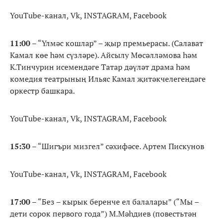
YouTube-канал, Vk, INSTAGRAM, Facebook
11:00
– “Үлмәс кошлар” – җыр премьерасы. (Салават
Камал көе һәм сүзләре). Айсылу Мөсәлләмова һәм
К.Тинчурин исемендәге Татар дәүләт драма һәм
комедия театрының Ильяс Камал җитәкчелегендәге
оркестр башкара.
YouTube-канал, Vk, INSTAGRAM, Facebook
15:30
– “Шигъри мизгел” сәхифәсе. Артем Пискунов
YouTube-канал, Vk, INSTAGRAM, Facebook
17:00
– “Без – кырык беренче ел балалары” (“Мы –
дети сорок первого года”) М.Мәһдиев (повестьтән