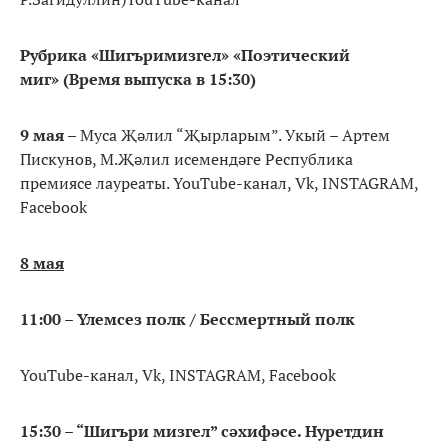
Рубрика «Шигъримизгел» «Поэтический
миг» (Время выпуска в 15:30)
9 мая
– Муса Җәлил “Җырларым”. Укый – Артем
Пискунов, М.Җәлил исемендәге Республика
премиясе лауреаты. YouTube-канал, Vk, INSTAGRAM,
Facebook
8 мая
11:00 – Үлемсез полк / Бессмертный полк
YouTube-канал, Vk, INSTAGRAM, Facebook
15:30 – “Шигъри мизгел” сәхифәсе. Нуретдин