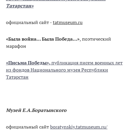
Татарстан»
официальный сайт -
tatmuseum.ru
«Была война… Была Победа…»
, поэтический
марафон
«Письма Победы»,
публикация писем военных лет
из фондов Национального музея Республики
Татарстан
Музей Е.А.Боратынского
официальный сайт
boratynskiy.tatmuseum.ru/