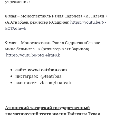
учреждения:
8 мая
– Моноспектакль Раиля Садриева «И, Тальян!»
(А.Атнабаев, режиссер Р.Садриев)
https://youtu.be/N-
ECTA6fuwk
9 мая -
Моноспектакль Раиля Садриева «Сез эле
мине белмисез…» (режиссер Азат Зарипов)
https://youtu.be/ptcF4irqFKk
сайт: www.teatrbua.com
инстаграм: @teatrbua
вконтакте: vk.com/buateatr
Атнинский татарский государственный
драматический театр имени Габдуллы Тукая