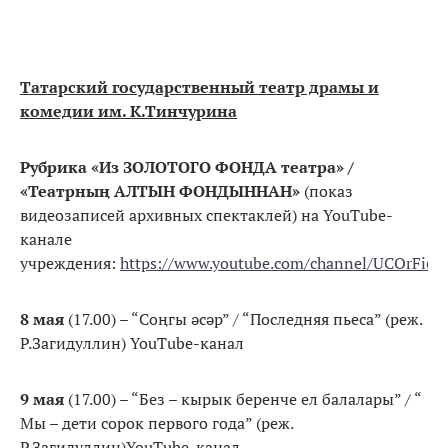
Татарский государственный театр драмы и
комедии им. К.Тинчурина
Рубрика «Из ЗОЛОТОГО ФОНДА театра» /
«Театрның АЛТЫН ФОНДЫННАН»
(показ
видеозаписей архивных спектаклей) на YouTube-
канале
учреждения:
https://www.youtube.com/channel/UCOrFi
8 мая
(17.00) – “Соңгы әсәр” / “Последняя пьеса” (реж.
Р.Загидуллин) YouTube-канал
9 мая
(17.00) – “Без – кырык беренче ел балалары” / “
Мы – дети сорок первого года” (реж.
Р.Загидуллин)YouTube-канал