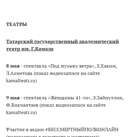
ТЕАТРЫ
Татарский государственный академический
театр им. Г.Камала
8 мая
- спектакль «Под музыку ветра», З.Хаким,
Л.Ахметова (показ видеозаписи на сайте
kamalteatr.ru)
9 мая
- спектакль «Женщины 41-го», З.Зайнуллин,
Ф.Бикчантаев (показ видеозаписи на сайте
kamalteatr.ru)
У
частие в акции #БЕССМЕРТНЫЙПОЛКОНЛАЙН
(видеозаписи в вконтакте и инстаграме)