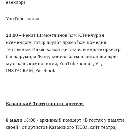
өзекләр)
YouTube-канал
20:00
– Ренат Шәмсетдинов һәм К.Тинчурин
исемендәге Татар дәүләт драма һәм комедия
театрының Ильяс Камал җитәкчелегендәге оркестр
башкаруында Җиңү көненә багышланган шигъри-
музыкаль композиция, YouTube-канал, Vk,
INSTAGRAM, Facebook
Казанский Театр юного зрителя
8 мая
в 18:00 - архивный концерт «В гостях у памяти
своей» от артистов Казанского ТЮЗа, сайт театра,