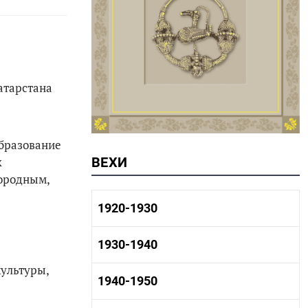
атарстана
образование
х
ВЕХИ
городным,
1920-1930
1920-1930 история
1930-1940
1920-1930 промышленность
1920-1930 культура
культуры,
1930-1940 история
1940-1950
1930-1940 промышленность
1930-1940 культура