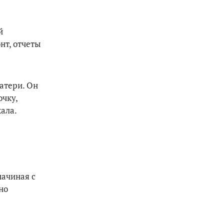
й
нт, отчеты
атери. Он
очку,
ала.
начиная с
но