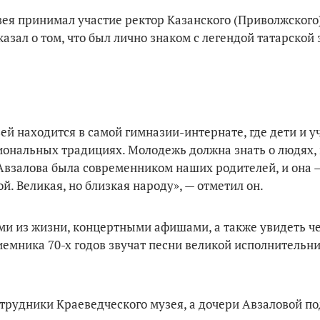
ея принимал участие ректор Казанского (Приволжского
зал о том, что был лично знаком с легендой татарской 
й находится в самой гимназии-интернате, где дети и уч
циональных традициях. Молодежь должна знать о людях
 Авзалова была современником наших родителей, и она 
. Великая, но близкая народу», — отметил он.
ми из жизни, концертными афишами, а также увидеть ч
емника 70-х годов звучат песни великой исполнительн
трудники Краеведческого музея, а дочери Авзаловой п