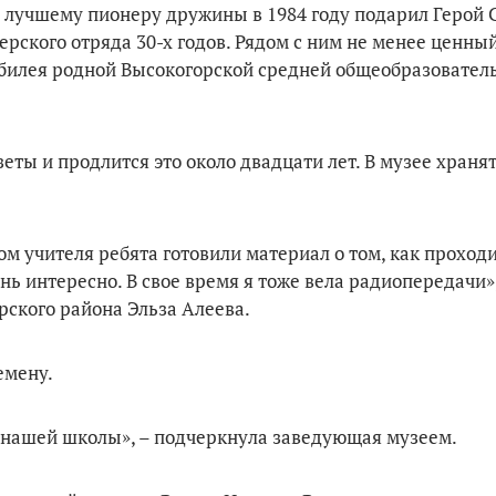
го лучшему пионеру дружины в 1984 году подарил Герой 
рского отряда 30-х годов. Рядом с ним не менее ценный
юбилея родной Высокогорской средней общеобразовате
ты и продлится это около двадцати лет. В музее храня
м учителя ребята готовили материал о том, как проходи
нь интересно. В свое время я тоже вела радиопередачи»,
ского района Эльза Алеева.
емену.
ь нашей школы», – подчеркнула заведующая музеем.