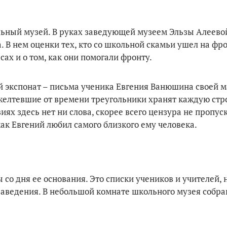
льный музей. В руках заведующей музеем Эльзы Алеево
. В нем оценки тех, кто со школьной скамьи ушел на фро
ах и о том, как они помогали фронту.
й экспонат – письма ученика Евгения Ванюшина своей м
ожелтевшие от времени треугольники хранят каждую стр
ях здесь нет ни слова, скорее всего цензура не пропуск
ак Евгений любил самого близкого ему человека.
со дня ее основания. Это списки учеников и учителей, 
 заведения. В небольшой комнате школьного музея собра