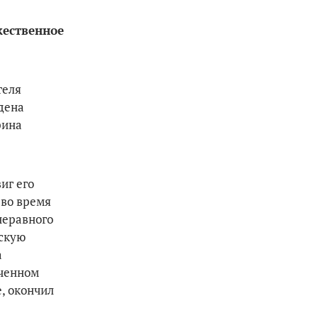
ржественное
теля
дена
рина
иг его
 во время
неравного
ескую
а
аченном
е, окончил