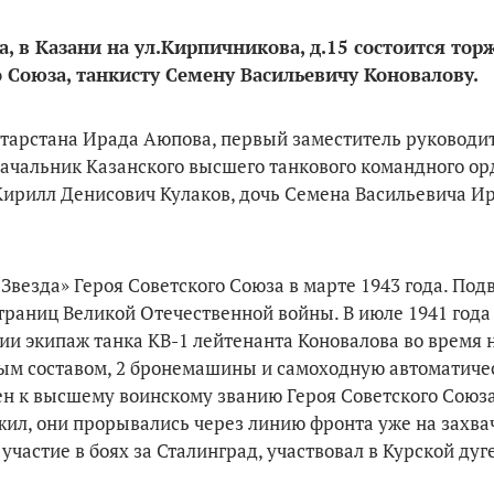
а, в Казани на ул.Кирпичникова, д.15 состоится то
 Союза, танкисту Семену Васильевичу Коновалову.
атарстана Ирада Аюпова, первый заместитель руководи
начальник Казанского высшего танкового командного ор
ирилл Денисович Кулаков, дочь Семена Васильевича И
везда» Героя Советского Союза в марте 1943 года. Подв
траниц Великой Отечественной войны. В июле 1941 года
и экипаж танка КВ-1 лейтенанта Коновалова во время 
чным составом, 2 бронемашины и самоходную автоматич
ен к высшему воинскому званию Героя Советского Союз
жил, они прорывались через линию фронта уже на захв
частие в боях за Сталинград, участвовал в Курской дуг