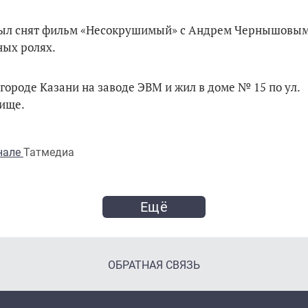
а был снят фильм «Несокрушимый» с Андрем Чернышовым
ых ролях.
городе Казани на заводе ЭВМ и жил в доме № 15 по ул.
бище.
анале
Татмедиа
Ещё
ОБРАТНАЯ СВЯЗЬ