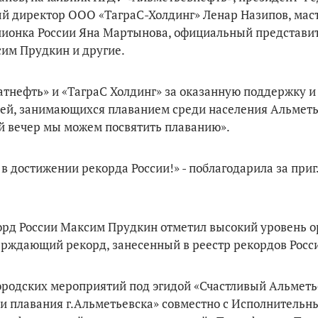
ый директор ООО «ТаграС-Холдинг» Ленар Назипов, мас
пионка России Яна Мартынова, официальный представи
им Прудкин и другие.
тнефть» и «ТаграС Холдинг» за оказанную поддержку и
дей, занимающихся плаванием среди населения Альметь
ий вечер мы можем посвятить плаванию».
у в достижении рекорда России!» - поблагодарила за пр
орд России Максим Прудкин отметил высокий уровень 
рждающий рекорд, занесенный в реестр рекордов Росс
родских мероприятий под эгидой «Счастливый Альметь
и плавания г.Альметьевска» совместно с Исполнительн