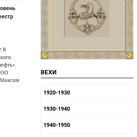
ровень
еестр
. В
кого
нефть»
ВЕХИ
 ООО
 Максим
1920-1930
1920-1930 история
1930-1940
1920-1930 промышленность
1920-1930 культура
1930-1940 история
1940-1950
1930-1940 промышленность
1930-1940 культура