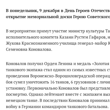
В понедельник, 9 декабря в День Героев Отечеств
открытие мемориальной доски Герою Советского
В мероприятии примут участие министр культуры Т
исполнительного комитета Казани Рустем Гафаров, 
Жукова Краснознаменного училища генерал-майор К
Семеновна Коновалова.
Коновалов получил Орден Ленина и медаль «Золотая З
танкового экипажа стал одним из самых известных с
проведения Воронежско-Ворошиловградской операци
боя сумел уничтожить 16 танков, 6 грузовиков с ли
установку. Первоначально Коновалов был представл
посмертно. Однако лейтенант вместе с экипажем вы
немецком танке. В последствии Коновалов принимал у
войну в Германии командиром танкового батальона.