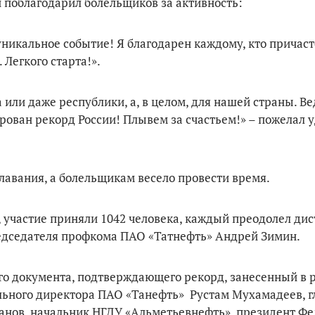
 поблагодарил болельщиков за активность:
уникальное событие! Я благодарен каждому, кто причаст
 Легкого старта!».
или даже республики, а, в целом, для нашей страны. Ве
рован рекорд России! Плывем за счастьем!» – пожелал 
авания, а болельщикам весело провести время.
, участие приняли 1042 человека, каждый преодолел ди
редседателя профкома ПАО «Татнефть» Андрей Зимин.
о документа, подтверждающего рекорд, занесенный в 
ального директора ПАО «Танефть» Рустам Мухамадеев, г
анов, начальник НГДУ «Альметьевнефть», президент Ф