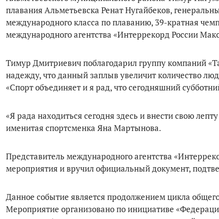
плавания Альметьевска Ренат Нугайбеков, генеральн
международного класса по плаванию, 39-кратная чем
международного агентства «Интеррекорд России Макс
Тимур Дмитриевич поблагодарил группу компаний «Та
надежду, что данный заплыв увеличит количество лю
«Спорт объединяет и я рад, что сегодняшний субботн
«Я рада находиться сегодня здесь и внести свою лепт
именитая спортсменка Яна Мартынова.
Представитель международного агентства «Интеррек
мероприятия и вручил официальный документ, подтве
Данное событие является продолжением цикла общего
Мероприятие организовано по инициативе «Федераци