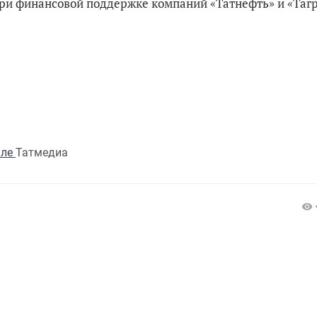
ри финансовой поддержке компаний «Татнефть» и «Таг
але
Татмедиа