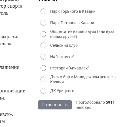
тер спорта
Парк Горького в Казани
тель
Парк Петрова в Казани
Общежитие вашего вуза (или вуза
 выразил
ваших друзей)
евска:
Сельский клуб
На "пятачке"
иглашение
Ресторан "Акчарлак"
Диско-бар в Молодёжном центре в
Казани
организации
ДК Урицкого
ии.
Проголосовало
5911
Голосовать
человек
евск».
ым