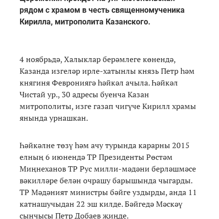
рядом с храмом в честь священномученика
Кирилла, митрополита Казанского.
4 ноябрьдә, Халыклар берәмлеге көнендә,
Казанда изгеләр ирле-хатынлы князь Петр һәм
княгиня Феврониягә һәйкәл ачыла. Һәйкәл
Чистай ур., 30 адресы буенча Казан
митрополиты, изге газап чигүче Кирилл храмы
янында урнашкан.
Һәйкәлне төзү һәм ачу турында карарны 2015
елның 6 июнендә ТР Президенты Рөстәм
Миңнеханов ТР Рус милли-мәдәни берләшмәсе
вәкилләре белән очрашу барышында чыгарды.
ТР Мәдәният министры бәйге уздырды, анда 11
катнашучыдан 22 эш килде. Бәйгедә Мәскәү
сынчысы Петр Добаев җиңде.