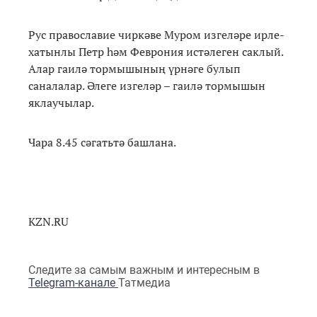
Рус православие чиркәве Муром изгеләре ирле-
хатынлы Петр һәм Феврония истәлеген саклый.
Алар гаилә тормышының үрнәге булып
саналалар. Әлеге изгеләр – гаилә тормышын
яклаучылар.
Чара 8.45 сәгатьтә башлана.
KZN.RU
Следите за самым важным и интересным в
Telegram-канале
Татмедиа