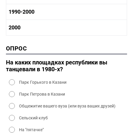
1970-1980 промышленность
1970-1980 культура
1980 -1990 история
1990-2000
1970 - 1980 быт
1980-1990 промышленность
1980-1990 культура
1990-2000 история
2000
1980 - 1990 быт
1990-2000 промышленность
1990-2000 культура
2000 история
ОПРОС
2000 промышленность
2000 культура
На каких площадках республики вы
танцевали в 1980-х?
Парк Горького в Казани
Парк Петрова в Казани
Общежитие вашего вуза (или вуза ваших друзей)
Сельский клуб
На "пятачке"