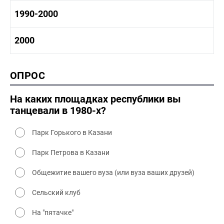
1970-1980 культура
1980 -1990 история
1990-2000
1970 - 1980 быт
1980-1990 промышленность
1980-1990 культура
1990-2000 история
2000
1980 - 1990 быт
1990-2000 промышленность
1990-2000 культура
2000 история
ОПРОС
2000 промышленность
2000 культура
На каких площадках республики вы
танцевали в 1980-х?
Парк Горького в Казани
Парк Петрова в Казани
Общежитие вашего вуза (или вуза ваших друзей)
Сельский клуб
На "пятачке"