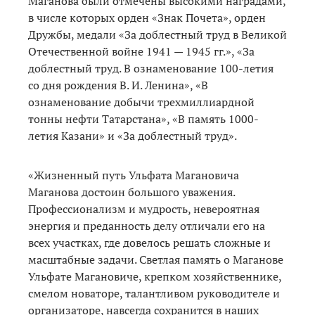
Маганова были отмечены высокими наградами,
в числе которых орден «Знак Почета», орден
Дружбы, медали «За доблестный труд в Великой
Отечественной войне 1941 — 1945 гг.», «За
доблестный труд. В ознаменование 100-летия
со дня рождения В. И. Ленина», «В
ознаменование добычи трехмиллиардной
тонны нефти Татарстана», «В память 1000-
летия Казани» и «За доблестный труд».
«Жизненный путь Ульфата Магановича
Маганова достоин большого уважения.
Профессионализм и мудрость, невероятная
энергия и преданность делу отличали его на
всех участках, где довелось решать сложные и
масштабные задачи. Светлая память о Маганове
Ульфате Магановиче, крепком хозяйственнике,
смелом новаторе, талантливом руководителе и
организаторе, навсегда сохранится в наших