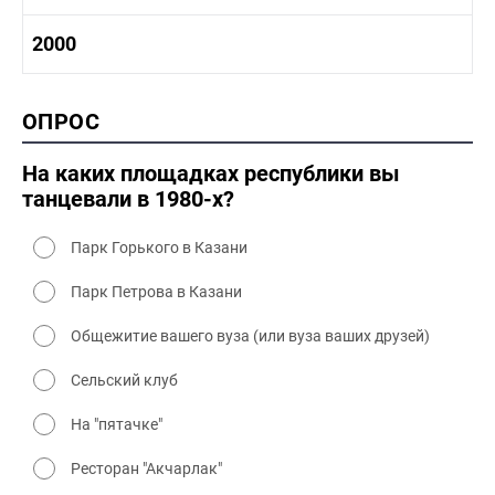
1980-1990 промышленность
1980-1990 культура
1990-2000 история
2000
1980 - 1990 быт
1990-2000 промышленность
1990-2000 культура
2000 история
ОПРОС
2000 промышленность
2000 культура
На каких площадках республики вы
танцевали в 1980-х?
Парк Горького в Казани
Парк Петрова в Казани
Общежитие вашего вуза (или вуза ваших друзей)
Сельский клуб
На "пятачке"
Ресторан "Акчарлак"