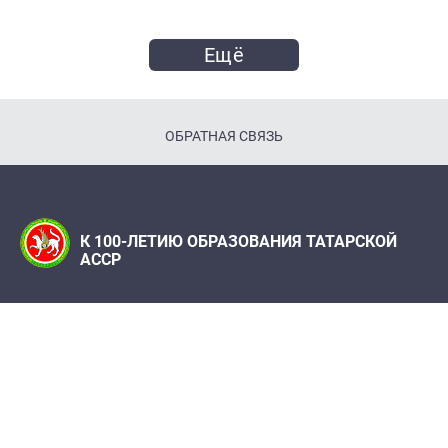
Ещё
ОБРАТНАЯ СВЯЗЬ
К 100-ЛЕТИЮ ОБРАЗОВАНИЯ ТАТАРСКОЙ
АССР
Телефон:
(843) 222 09 79
Адрес редакции: Редакция журнала "Татарстан",
420066, г. Казань, ул. Декабристов, 2
100let.tassr@mail.ru
При поддержке Института истории им. Ш. Марджани
АН РТ, Института татарской энциклопедии и
регионоведения Академии наук Республики