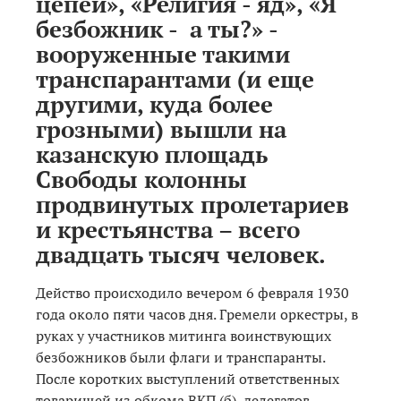
цепей», «Религия - яд», «Я
безбожник - а ты?» -
вооруженные такими
транспарантами (и еще
другими, куда более
грозными) вышли на
казанскую площадь
Свободы колонны
продвинутых пролетариев
и крестьянства – всего
двадцать тысяч человек.
Действо происходило вечером 6 февраля 1930
года около пяти часов дня. Гремели оркестры, в
руках у участников митинга воинствующих
безбожников были флаги и транспаранты.
После коротких выступлений ответственных
товарищей из обкома ВКП (б), делегатов