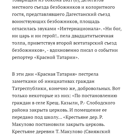
местного съезда безбожников и колоритного
гостя, представлявшего Дагестанский съезд
воинствующих безбожников, площадь
огласилась звуками «Интернационала». «Ни бог,
ни царь и ни герой!.. пела двадцатитысячная
толпа, приветствуя второй всетатарский съезд
безбожников», - вдохновенно писал о событии
репортер «Красной Татарии».
В эти дни «Красная Татария» пестрела
заметками об инициативах граждан
Татреспублики, конечно же, добровольных. Вот
только некоторые из них: «По постановлению
граждан в селе Крещ. Казыли, Р.- Слободского
района закрыта церковь. И помещение ее
передано под школу… «Крестьяне дер. Р.
Макулово постановили закрыть церковь.
Крестьяне деревни Т. Макулово (Свияжский