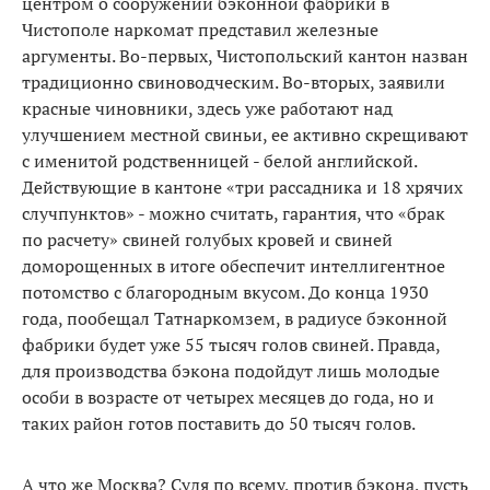
центром о сооружении бэконной фабрики в
Чистополе наркомат представил железные
аргументы. Во-первых, Чистопольский кантон назван
традиционно свиноводческим. Во-вторых, заявили
красные чиновники, здесь уже работают над
улучшением местной свиньи, ее активно скрещивают
с именитой родственницей - белой английской.
Действующие в кантоне «три рассадника и 18 хрячих
случпунктов» - можно считать, гарантия, что «брак
по расчету» свиней голубых кровей и свиней
доморощенных в итоге обеспечит интеллигентное
потомство с благородным вкусом. До конца 1930
года, пообещал Татнаркомзем, в радиусе бэконной
фабрики будет уже 55 тысяч голов свиней. Правда,
для производства бэкона подойдут лишь молодые
особи в возрасте от четырех месяцев до года, но и
таких район готов поставить до 50 тысяч голов.
А что же Москва? Судя по всему, против бэкона, пусть