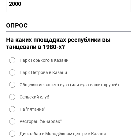
1990-2000 история
2000
1980 - 1990 быт
1990-2000 промышленность
1990-2000 культура
2000 история
ОПРОС
2000 промышленность
2000 культура
На каких площадках республики вы
танцевали в 1980-х?
Парк Горького в Казани
Парк Петрова в Казани
Общежитие вашего вуза (или вуза ваших друзей)
Сельский клуб
На "пятачке"
Ресторан "Акчарлак"
Диско-бар в Молодёжном центре в Казани