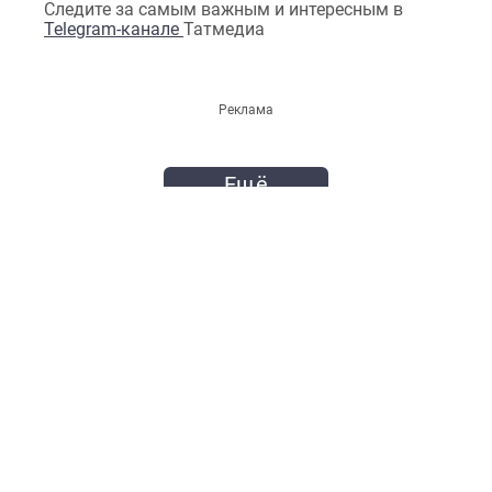
Следите за самым важным и интересным в
Telegram-канале
Татмедиа
Реклама
Ещё
ОБРАТНАЯ СВЯЗЬ
К 100-ЛЕТИЮ ОБРАЗОВАНИЯ ТАТАРСКОЙ
АССР
Телефон:
(843) 222 09 79