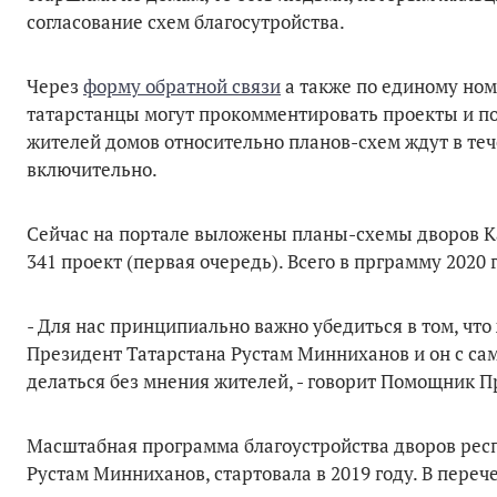
согласование схем благосутройства.
Через
форму обратной связи
а также по единому ном
татарстанцы могут прокомментировать проекты и по
жителей домов относительно планов-схем ждут в теч
включительно.
Сейчас на портале выложены планы-схемы дворов К
341 проект (первая очередь). Всего в прграмму 2020 
- Для нас принципиально важно убедиться в том, чт
Президент Татарстана Рустам Минниханов и он с сам
делаться без мнения жителей, - говорит Помощник
Масштабная программа благоустройства дворов рес
Рустам Минниханов, стартовала в 2019 году. В переч