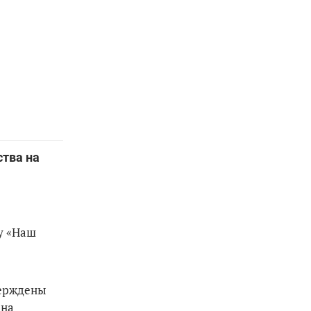
ства на
у «Наш
верждены
 на