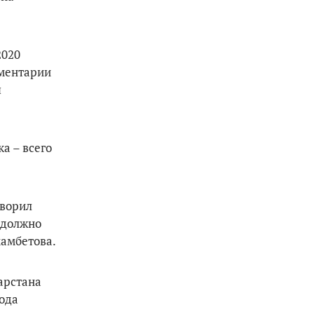
2020
мментарии
я
а – всего
оворил
 должно
мамбетова.
арстана
года