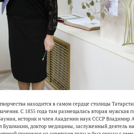
творчества находится в самом сердце столицы Татарста
начения. С 1835 года там размещалась вторая мужская г
ауман, историк и член Академии наук СССР Владимир 
ил Бушмакин, доктор медицины, заслуженный деятель н
оторой пришелся на советские годы и был связан с име