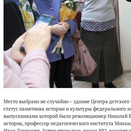
Место выбрано не случайно – здание Центра детского 
статус памятника истории и культуры федерального з
выпускниками которой были революционер Николай Б
историк, профессор педагогического института Миха
Иван Домрачев. Затем открылась школа №2, расцвет к