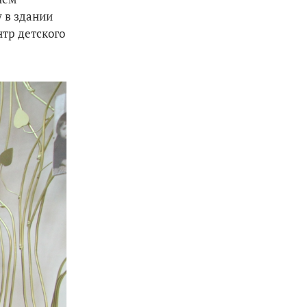
 в здании
нтр детского