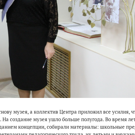
снову музея, а коллектив Центра приложил все усилия, 
 На создание музея ушло больше полугода. Во время ле
зданием концепции, собирали материалы: школьные пр
етеранами педагогического труда, их детьми и внуками