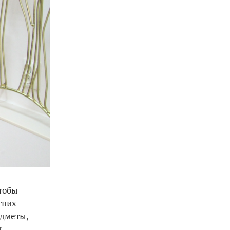
чтобы
тних
едметы,
.