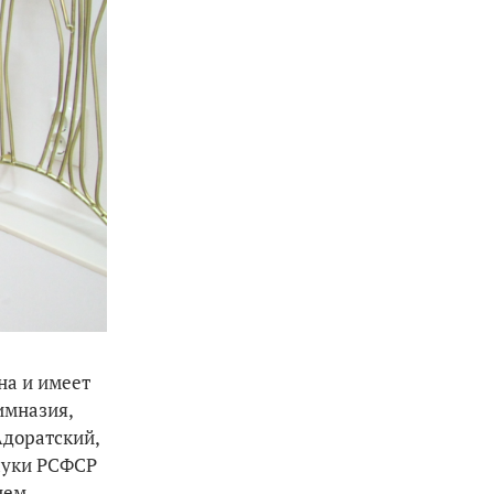
на и имеет
имназия,
Адоратский,
ауки РСФСР
нем