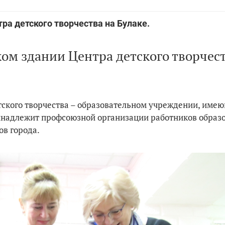
ра детского творчества на Булаке.
ом здании Центра детского творчест
етского творчества – образовательном учреждении, име
инадлежит профсоюзной организации работников образ
ов города.