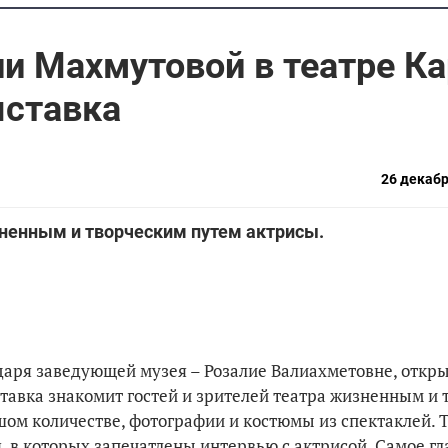
ии Махмутовой в театре К
ыставка
26 декабр
зненным и творческим путем актрисы.
даря заведующей музея – Розалие Валиахметовне, откр
тавка знакомит гостей и зрителей театра жизненным и
ьшом количестве, фотографии и костюмы из спектаклей. 
 в которых запечатлены интервью с актрисой. Самое гл