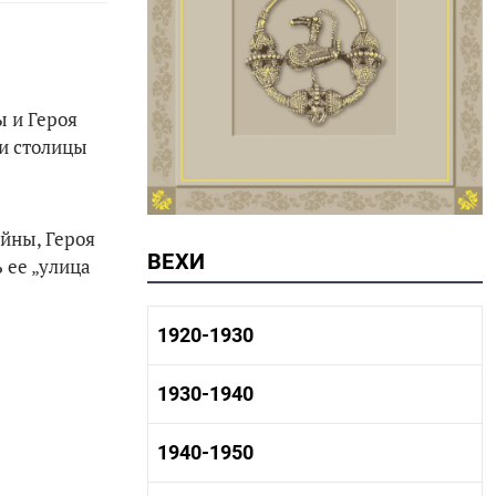
ы и Героя
и столицы
йны, Героя
ВЕХИ
 ее „улица
1920-1930
1920-1930 история
1930-1940
1920-1930 промышленность
1920-1930 культура
1930-1940 история
1940-1950
1930-1940 промышленность
1930-1940 культура