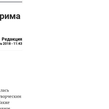
арима
Редакция
ь 2018 - 11:43
ылась
 творческим
Также
авное,