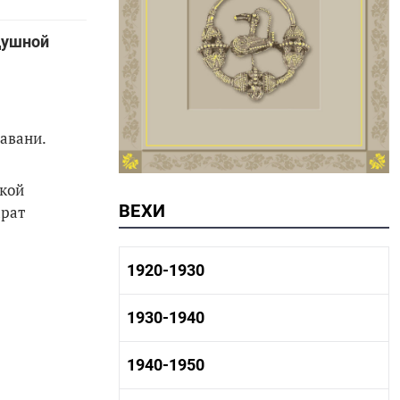
душной
авани.
ской
ВЕХИ
арат
1920-1930
1920-1930 история
1930-1940
1920-1930 промышленность
1920-1930 культура
1930-1940 история
1940-1950
1930-1940 промышленность
1930-1940 культура