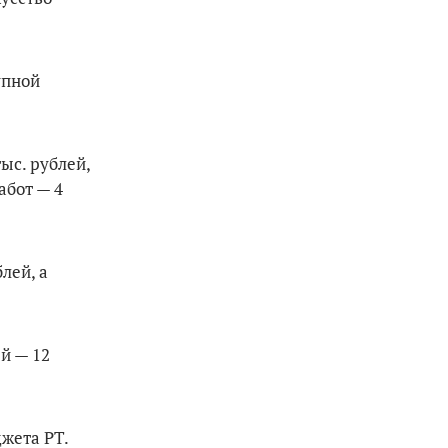
упной
ыс. рублей,
абот — 4
лей, а
й — 12
жета РТ.