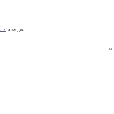
але
Татмедиа