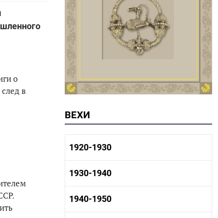
м
ышленного
иги о
 след в
ВЕХИ
1920-1930
1920-1930 история
1930-1940
1920-1930 промышленность
тителем
1920-1930 культура
ССР.
1930-1940 история
1940-1950
ить
1930-1940 промышленность
1930-1940 культура