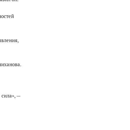
ностей
явления,
ниханова.
.
сила», —