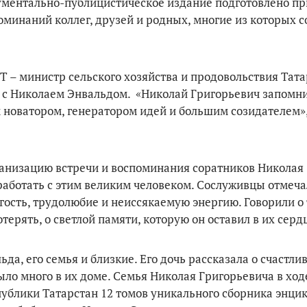
кументально-публицистическое издание подготовлено пр
оминаний коллег, друзей и родных, многие из которых 
Т – министр сельского хозяйства и продовольствия Тат
ь с Николаем Энвальдом. «Николай Григорьевич запомни
новатором, генератором идей и большим созидателем»,
рганизацию встречи и воспоминания соратников Николая
работать с этим великим человеком. Сослуживцы отмеча
гость, трудолюбие и неиссякаемую энергию. Говорили о 
терять, о светлой памяти, которую он оставил в их серд
а, его семья и близкие. Его дочь рассказала о счастлив
было много в их доме. Семья Николая Григорьевича в ход
публики Татарстан 12 томов уникального сборника энци