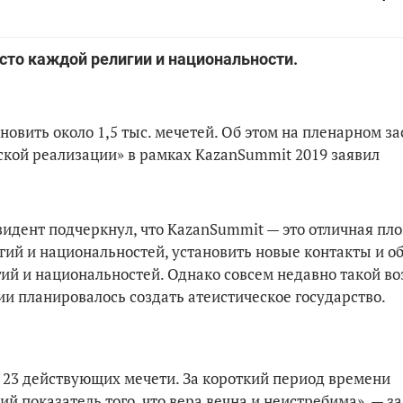
есто каждой религии и национальности.
ановить около 1,5 тыс. мечетей. Об этом на пленарном з
ской реализации» в рамках KazanSummit 2019 заявил
зидент подчеркнул, что KazanSummit — это отличная пл
гий и национальностей, установить новые контакты и о
гий и национальностей. Однако совсем недавно такой в
ии планировалось создать атеистическое государство.
его 23 действующих мечети. За короткий период времени
ий показатель того, что вера вечна и неистребима», — за