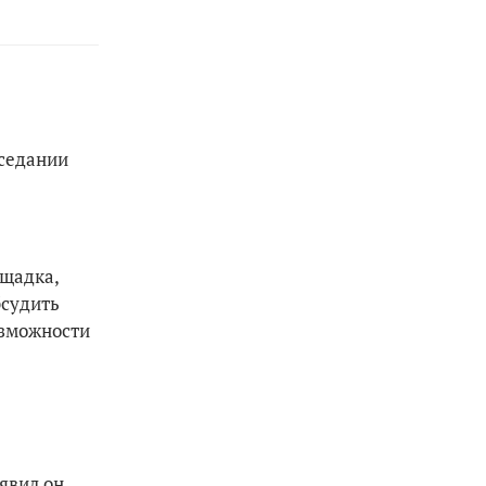
аседании
ощадка,
бсудить
озможности
явил он.