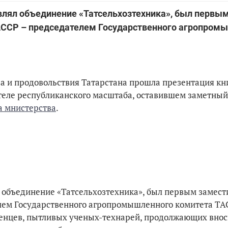
влял объединение «Татсельхозтехника», был первы
АССР – председателем Государственного агропром
ва и продовольствия Татарстана прошла презентация кн
теле республиканского масштаба, оставившем заметный
а мнистерства
.
л объединение «Татсельхозтехника», был первым замес
лем Государственного агропромышленного комитета ТА
енцев, пытливых ученых-технарей, продолжающих внос