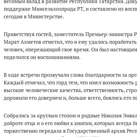
весомый вклад в развитие Республики Татарстан. До
поддержке Минсельхозпрода РТ, и составлено из восп
сегодня в Министерстве.
Приветствуя гостей, заместитель Премьер-министра Р
Марат Ахметов отметил, что и ему удалось поработат
человек, опережающий свое время. Он был настоящим 
поделился он воспоминаниями.
В ходе встречи прозвучали слова благодарности за о
Каждый отмечал, что горд тем, что имел возможность 
высокие человеческие качества, ответственность, стро
дорожили его доверием и, больше всего, боялись его по
Собрались за круглым столом и родные Николая Энвальд
доброте отца и о его любви к книгам, которых всегда 
торжественно передала в Государственный архив Рес