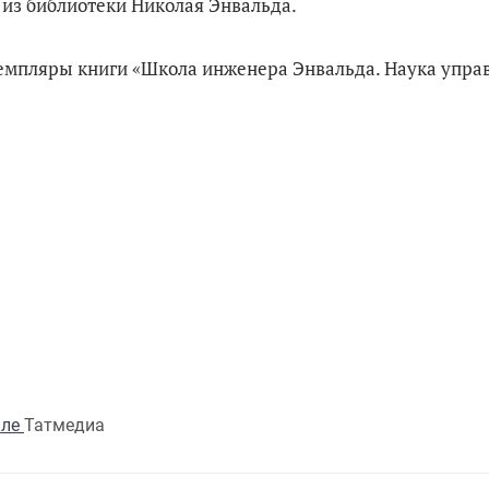
я из библиотеки Николая Энвальда.
емпляры книги «Школа инженера Энвальда. Наука упра
але
Татмедиа