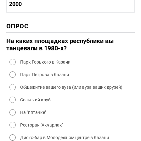
1990-2000 история
2000
1980 - 1990 быт
1990-2000 промышленность
1990-2000 культура
2000 история
ОПРОС
2000 промышленность
2000 культура
На каких площадках республики вы
танцевали в 1980-х?
Парк Горького в Казани
Парк Петрова в Казани
Общежитие вашего вуза (или вуза ваших друзей)
Сельский клуб
На "пятачке"
Ресторан "Акчарлак"
Диско-бар в Молодёжном центре в Казани