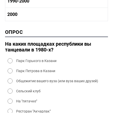
1980 -1990 история
1990-2000
1970 - 1980 быт
1980-1990 промышленность
1980-1990 культура
1990-2000 история
2000
1980 - 1990 быт
1990-2000 промышленность
1990-2000 культура
2000 история
ОПРОС
2000 промышленность
2000 культура
На каких площадках республики вы
танцевали в 1980-х?
Парк Горького в Казани
Парк Петрова в Казани
Общежитие вашего вуза (или вуза ваших друзей)
Сельский клуб
На "пятачке"
Ресторан "Акчарлак"