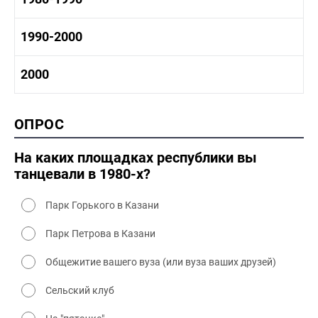
1970-1980 промышленность
1970-1980 культура
1980 -1990 история
1990-2000
1970 - 1980 быт
1980-1990 промышленность
1980-1990 культура
1990-2000 история
2000
1980 - 1990 быт
1990-2000 промышленность
1990-2000 культура
2000 история
ОПРОС
2000 промышленность
2000 культура
На каких площадках республики вы
танцевали в 1980-х?
Парк Горького в Казани
Парк Петрова в Казани
Общежитие вашего вуза (или вуза ваших друзей)
Сельский клуб