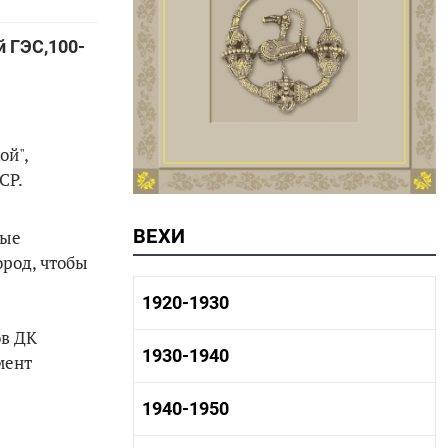
 ГЭС,100-
ой",
СР.
ВЕХИ
ные
ород, чтобы
1920-1930
ов ДК
1920-1930 история
1930-1940
мент
1920-1930 промышленность
1920-1930 культура
1930-1940 история
1940-1950
1930-1940 промышленность
1930-1940 культура