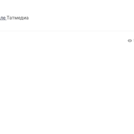
але
Татмедиа