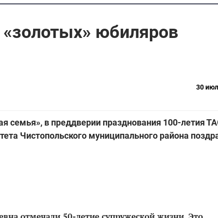
 «золотых» юбиляров
30 июл
ая семья», в преддверии празднования 100-летия Т
тета Чистопольского муниципального района поздр
евна отмечали 50-летие супружеской жизни. Это