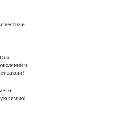
 известные
л
 Она
поколений и
лет жизни!
имеют
ную семью!