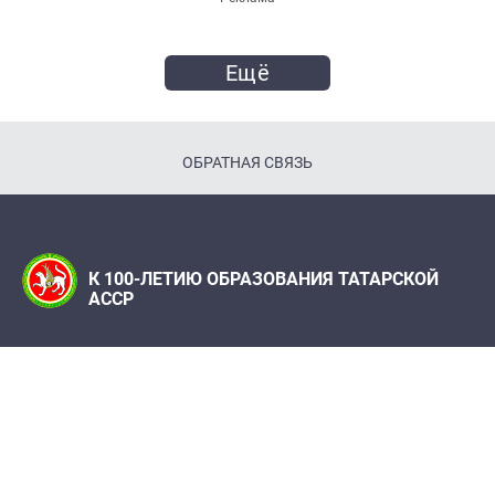
Ещё
ОБРАТНАЯ СВЯЗЬ
К 100-ЛЕТИЮ ОБРАЗОВАНИЯ ТАТАРСКОЙ
АССР
Телефон:
(843) 222 09 79
Адрес редакции: Редакция журнала "Татарстан",
420066, г. Казань, ул. Декабристов, 2
100let.tassr@mail.ru
При поддержке Института истории им. Ш. Марджани
АН РТ, Института татарской энциклопедии и