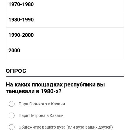
1960-1970 история
1970-1980
1950-1960 культура
1960 - 1970 социальные объекты
1960-1970 промышленность
1970-1980 история
1980-1990
1960-1970 культура
1970-1980 промышленность
1970-1980 культура
1980 -1990 история
1990-2000
1970 - 1980 быт
1980-1990 промышленность
1980-1990 культура
1990-2000 история
2000
1980 - 1990 быт
1990-2000 промышленность
1990-2000 культура
2000 история
ОПРОС
2000 промышленность
2000 культура
На каких площадках республики вы
танцевали в 1980-х?
Парк Горького в Казани
Парк Петрова в Казани
Общежитие вашего вуза (или вуза ваших друзей)