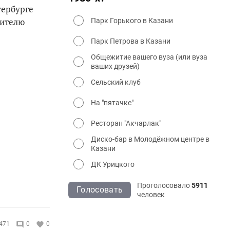
тербурге
дителю
Парк Горького в Казани
Парк Петрова в Казани
Общежитие вашего вуза (или вуза
ваших друзей)
Сельский клуб
На "пятачке"
Ресторан "Акчарлак"
Диско-бар в Молодёжном центре в
Казани
ДК Урицкого
Проголосовало
5911
Голосовать
человек
471
0
0