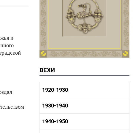
лжья и
енного
нградской
ВЕХИ
1920-1930
оздал
1920-1930 история
1930-1940
ительством
1920-1930 промышленность
1920-1930 культура
1930-1940 история
1940-1950
1930-1940 промышленность
1930-1940 культура