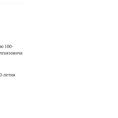
ю 100-
лгаязовича
0-летия