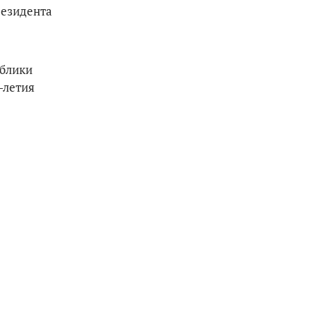
резидента
ублики
-летия