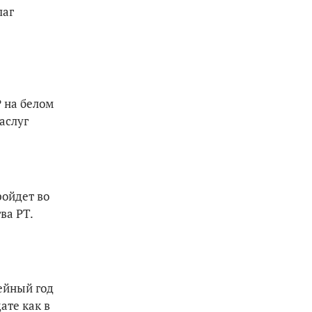
лаг
 на белом
аслуг
ройдет во
ва РТ.
лейный год
ате как в