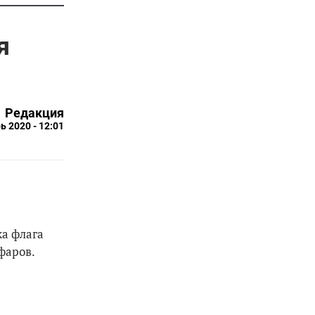
я
Редакция
ь 2020 - 12:01
ка флага
фаров.