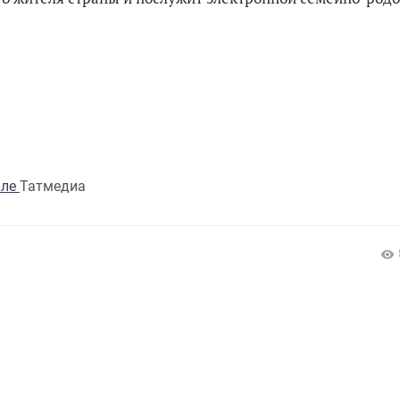
але
Татмедиа