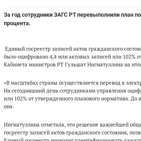
За год сотрудники ЗАГС РТ перевыполнили план по
процента.
Единый госреестр записей актов гражданского состо
было оцифровано 4,4 млн актовых записей или 102% о
Кабинета министров РТ Гульшат Нигматуллина на итог
«В масштабах страны осуществляется перевод в электр
На сегодняшний день сотрудниками управления оцифров
или 102% от утвержденного планового норматива. До к
она.
Нигматуллина отметила, что решение важнейшей обще
госреестр записей актов гражданского состояния, п
Единый госреестр позволит идентифицировать каждог