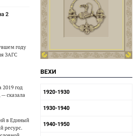
на 2
увшем году
ия ЗАГС
ВЕХИ
 2019 год
1920-1930
 — сказала
1920-1930 история
1930-1940
1920-1930 промышленность
1920-1930 культура
ий в Единый
1930-1940 история
1940-1950
й ресурс.
1930-1940 промышленность
1930-1940 культура
ословной