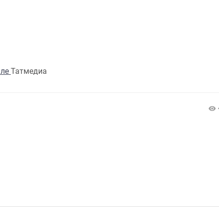
але
Татмедиа