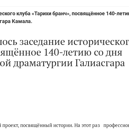
еского клуба «Тарихи бранч», посвящённое 140-лети
гара Камала.
лось заседание историческо
вящённое 140-летию со дня
ой драматургии Галиасгара
й проект, посвящённый истории. На этот раз професси