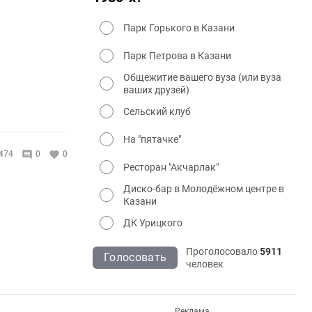
Парк Горького в Казани
Парк Петрова в Казани
Общежитие вашего вуза (или вуза
ваших друзей)
Сельский клуб
На "пятачке"
474
0
0
Ресторан "Акчарлак"
Диско-бар в Молодёжном центре в
Казани
ДК Урицкого
Проголосовало
5911
Голосовать
человек
Реклама