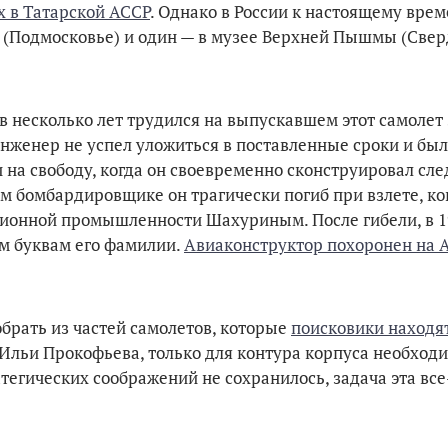
ах в Татарской АССР
. Однако в России к настоящему вре
о (Подмосковье) и один — в музее Верхней Пышмы (Све
 несколько лет трудился на выпускавшем этот самолет 
нженер не успел уложиться в поставленные сроки и был
и на свободу, когда он своевременно сконструировал с
м бомбардировщике он трагически погиб при взлете, ко
ционной промышленности Шахуриным. После гибели, в 19
ым буквам его фамилии.
Авиаконструктор похоронен на 
рать из частей самолетов, которые
поисковики находят
м Ильи Прокофьева, только для контура корпуса необход
тегических соображений не сохранилось, задача эта все