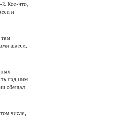
2. Кое-что,
асси и
 там
ками шасси,
нных
ать над ним
рии обещал
том числе,