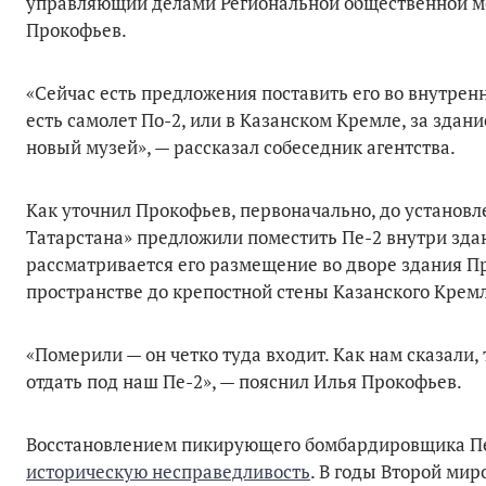
управляющий делами Региональной общественной мо
Прокофьев.
«Сейчас есть предложения поставить его во внутрен
есть самолет По-2, или в Казанском Кремле, за здан
новый музей», — рассказал собеседник агентства.
Как уточнил Прокофьев, первоначально, до установл
Татарстана» предложили поместить Пе-2 внутри здан
рассматривается его размещение во дворе здания Пр
пространстве до крепостной стены Казанского Кремл
«Померили — он четко туда входит. Как нам сказали,
отдать под наш Пе-2», — пояснил Илья Прокофьев.
Восстановлением пикирующего бомбардировщика Пе
историческую несправедливость
. В годы Второй мир