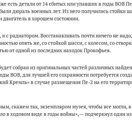
же есть детали от 14 сбитых или упавших в годы ВОВ Пе-
обыли дюраль военных лет. Из него получились стойки ш
и двигатель в хорошем состоянии.
 и с радиатором. Восстанавливать почти ничего не надо,
остью опять же, со стойкой шасси, с колесом, со створ
тью от одной из последних находок Прокофьев.
будет собран из оригинальных частей различных найде
оды ВОВ, для лучшей его сохранности потребуется созд
ский Кремль» в случае размещения Пе-2 на его террито
м, скажем так, экземпляром музея, чтобы все могли, в 
ло в ходовом виде в годы войны», — подчеркнул один из