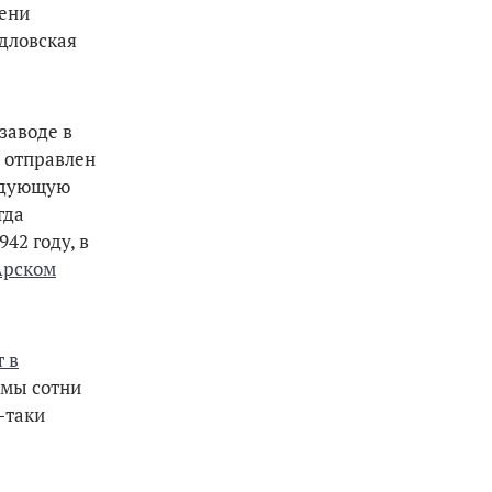
мени
рдловская
заводе в
 отправлен
ледующую
гда
42 году, в
Арском
 в
имы сотни
-таки