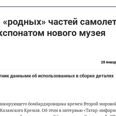
 «родных» частей самоле
кспонатом нового музея
28 январ
ник данными об использованных в сборке деталях
и пикирующего бомбардировщика времен Второй мирово
 Казанского Кремля. Об этом в интервью «Татар-инфор