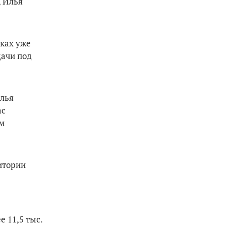
, Илья
иках уже
дачи под
ылья
ас
ом
ритории
 11,5 тыс.