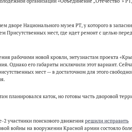
лодежной организации «Объединение „Отечество“» РТ
нем дворе Национального музея РТ, у которого в запасн
ием Присутственных мест, где идет ремонт с целью пере
ения рабочими новой кровли, энтузиастам проекта «Кр
ия. Однако его габариты исключили этот вариант. Сейч
исутственных мест — в достаточном для этого свободн
я.
 там планировался каток, но готовы часть дворовой тер
-2 участники поискового движения
решили исправить
овой войны на вооружении Красной армии состояло более