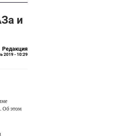
АЗа и
Редакция
ь 2019 - 10:29
мме
. Об этом
м