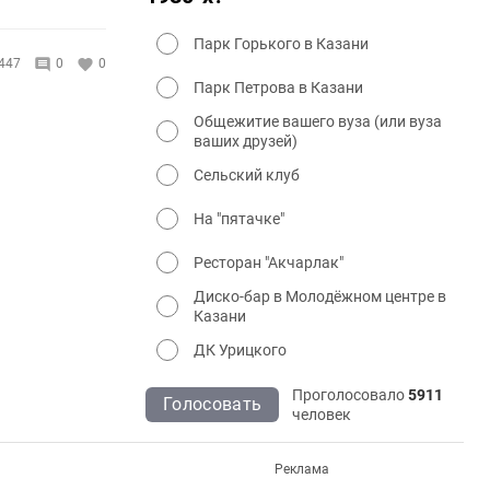
Парк Горького в Казани
447
0
0
Парк Петрова в Казани
Общежитие вашего вуза (или вуза
ваших друзей)
Сельский клуб
На "пятачке"
Ресторан "Акчарлак"
Диско-бар в Молодёжном центре в
Казани
ДК Урицкого
Проголосовало
5911
Голосовать
человек
Реклама