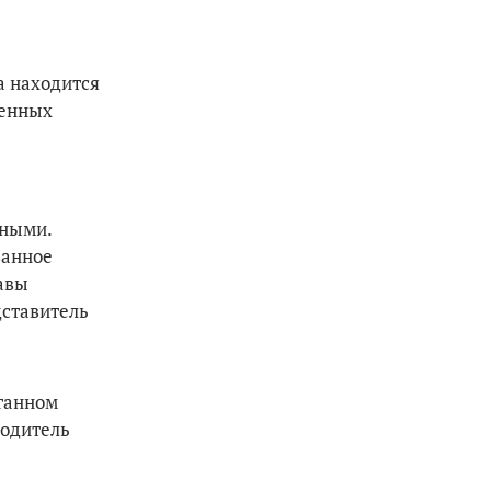
а находится
ленных
зными.
занное
авы
дставитель
рганном
водитель