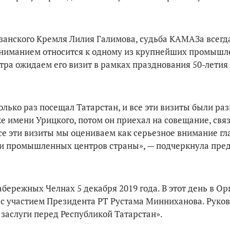
занского Кремля Лилия Галимова, судьба КАМАЗа всегд
с вниманием относится к одному из крупнейших промыш
ра ожидаем его визит в рамках празднования 50-летия
колько раз посещал Татарстан, и все эти визиты были ра
е имени Урицкого, потом он приехал на совещание, свя
е эти визиты мы оцениваем как серьезное внимание гл
х и промышленных центров страны», — подчеркнула пре
бережных Челнах 5 декабря 2019 года. В этот день в О
с участием Президента РТ Рустама Минниханова. Руко
 заслуги перед Республикой Татарстан».