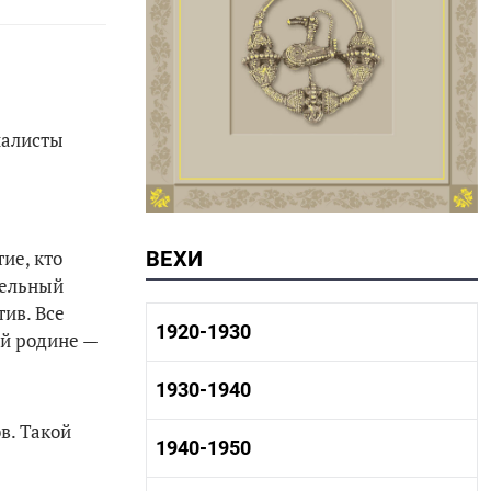
иалисты
ие, кто
ВЕХИ
тельный
тив. Все
1920-1930
ей родине —
1920-1930 история
1930-1940
1920-1930 промышленность
1920-1930 культура
в. Такой
1930-1940 история
1940-1950
1930-1940 промышленность
1930-1940 культура