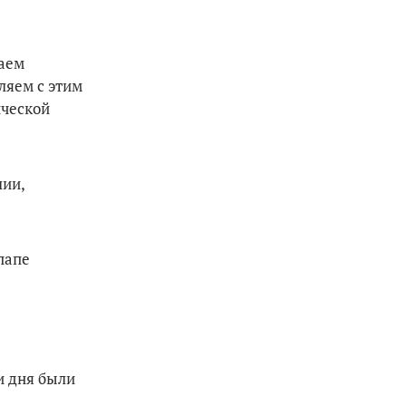
ваем
ляем с этим
ической
лии,
папе
ри дня были