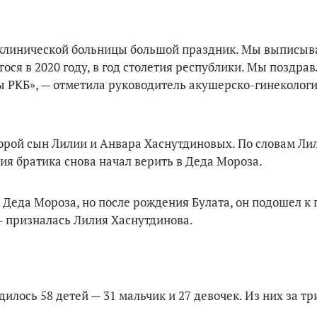
 клинической больницы большой праздник. Мы выписы
ся в 2020 году, в год столетия республики. Мы поздрав
ды РКБ», — отметила руководитель акушерско-гинеколог
орой сын Лилии и Анвара Хаснутдиновых. По словам Ли
я братика снова начал верить в Деда Мороза.
и Деда Мороза, но после рождения Булата, он подошел к 
 — призналась Лилия Хаснутдинова.
дилось 58 детей — 31 мальчик и 27 девочек. Из них за т