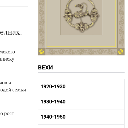
елнах.
мского
ыписку
ВЕХИ
мов и
1920-1930
лодой семьи
1920-1930 история
1930-1940
1920-1930 промышленность
1920-1930 культура
о рост
1930-1940 история
1940-1950
1930-1940 промышленность
1930-1940 культура