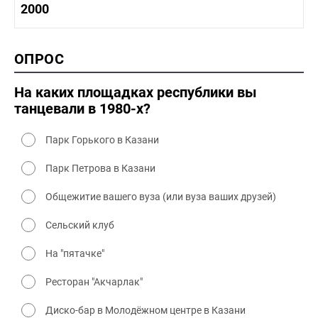
1990-2000 история
2000
1980 - 1990 быт
1990-2000 промышленность
1990-2000 культура
2000 история
ОПРОС
2000 промышленность
2000 культура
На каких площадках республики вы
танцевали в 1980-х?
Парк Горького в Казани
Парк Петрова в Казани
Общежитие вашего вуза (или вуза ваших друзей)
Сельский клуб
На "пятачке"
Ресторан "Акчарлак"
Диско-бар в Молодёжном центре в Казани