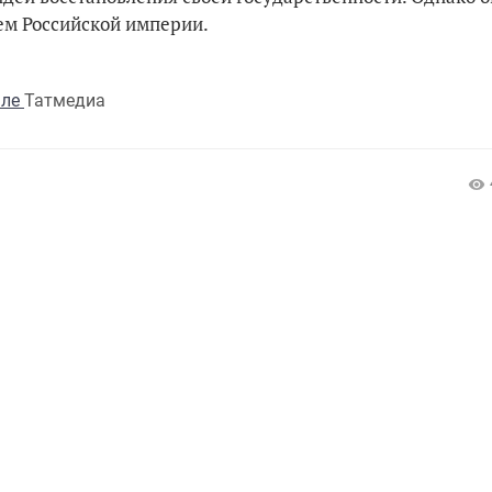
ием Российской империи.
але
Татмедиа