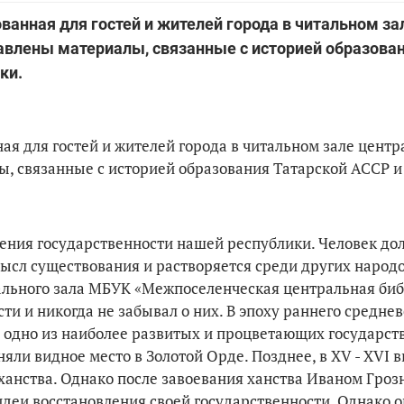
ванная для гостей и жителей города в читальном за
авлены материалы, связанные с историей образова
ки.
ная для гостей и жителей города в читальном зале цент
, связанные с историей образования Татарской АССР и
ления государственности нашей республики. Человек до
ысл существования и растворяется среди других народов
ального зала МБУК «Межпоселенческая центральная биб
ти и никогда не забывал о них. В эпоху раннего среднев
 одно из наиболее развитых и процветающих государств
ли видное место в Золотой Орде. Позднее, в XV - XVI вв
ханства. Однако после завоевания ханства Иваном Гроз
 идеи восстановления своей государственности. Однако 