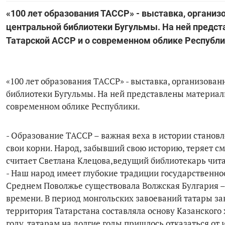
«100 лет образования ТАССР» - выставка, организо
центральной библиотеки Бугульмы. На ней предст
Татарской АССР и о современном облике Республи
«100 лет образования ТАССР» - выставка, организован
библиотеки Бугульмы. На ней представлены материалы
современном облике Республики.
- Образование ТАССР – важная веха в истории станов
свои корни. Народ, забывший свою историю, теряет см
считает Светлана Клецова,ведущий библиотекарь чит
- Наш народ имеет глубокие традиции государственнос
Среднем Поволжье существовала Волжская Булгария –
времени. В период монгольских завоеваний татары заня
территория Татарстана составляла основу Казанского 
году, татарам на долгие годы пришлось отказаться от