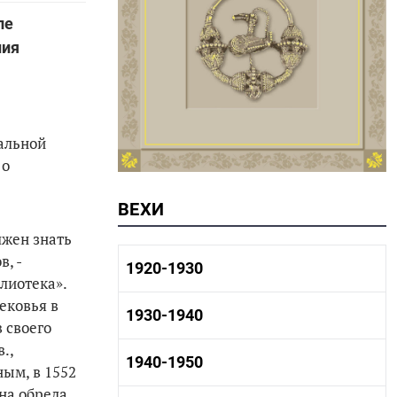
ле
ния
ральной
 о
ВЕХИ
лжен знать
, -
1920-1930
лиотека».
ековья в
1920-1930 история
1930-1940
 своего
1920-1930 промышленность
1920-1930 культура
.,
1930-1940 история
1940-1950
ным, в 1552
1930-1940 промышленность
она обрела
1930-1940 культура