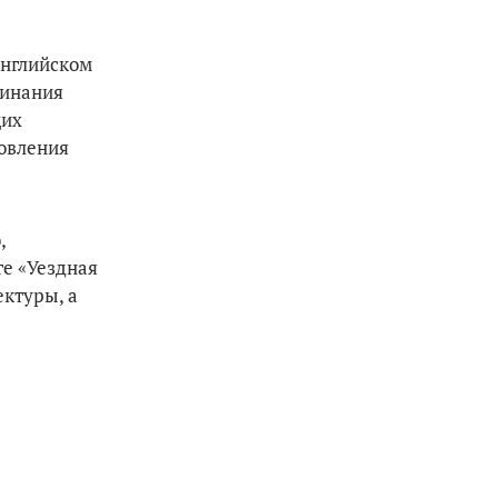
английском
минания
щих
новления
,
ге «Уездная
ектуры, а