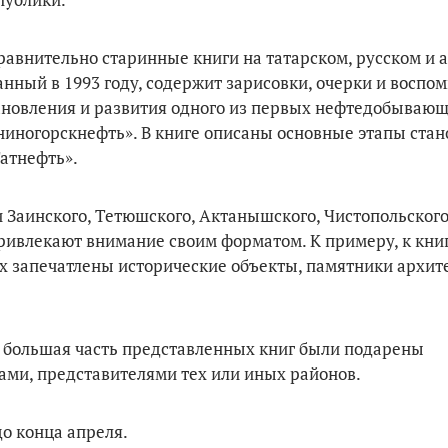
равнительно старинные книги на татарском, русском и 
данный в 1993 году, содержит зарисовки, очерки и воспо
ановления и развития одного из первых нефтедобываю
ниногорскнефть». В книге описаны основные этапы ста
атнефть».
и Заинского, Тетюшского, Актанышского, Чистопольского
ривлекают внимание своим форматом. К примеру, к кни
ых запечатлены исторические объекты, памятники архит
о большая часть представленных книг были подарены
ами, представителями тех или иных районов.
до конца апреля.