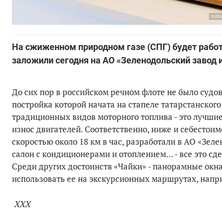
На сжиженном природном газе (СПГ) будет работ
заложили сегодня на АО «Зеленодольский завод и
До сих пор в российском речном флоте не было судов
постройка которой начата на стапеле татарстанског
традиционных видов моторного топлива - это лучши
износ двигателей. Соответственно, ниже и себестоим
скоростью около 18 км в час, разработали в АО «Зе
салон с кондиционерами и отоплением… - все это сде
Среди других достоинств «Чайки» - панорамные окна
использовать ее на экскурсионных маршрутах, нап
ХХХ