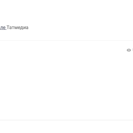
але
Татмедиа