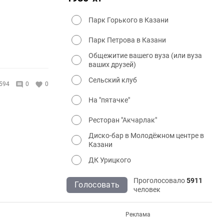
Парк Горького в Казани
Парк Петрова в Казани
Общежитие вашего вуза (или вуза
ваших друзей)
Сельский клуб
594
0
0
На "пятачке"
Ресторан "Акчарлак"
Диско-бар в Молодёжном центре в
Казани
ДК Урицкого
Проголосовало
5911
Голосовать
человек
Реклама