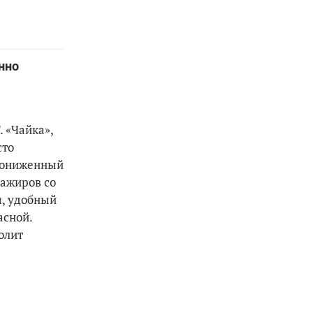
нно
. «Чайка»,
сто
 пониженный
сажиров со
ы, удобный
асной.
олит