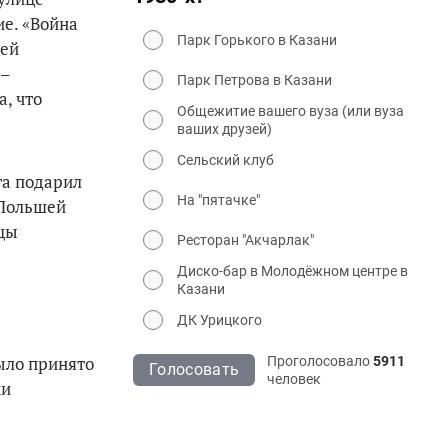
ие. «Война
Парк Горького в Казани
щей
 –
Парк Петрова в Казани
, что
Общежитие вашего вуза (или вуза
ваших друзей)
Сельский клуб
та подарил
На "пятачке"
 Польшей
мцы
Ресторан "Акчарлак"
Диско-бар в Молодёжном центре в
Казани
ДК Урицкого
было принято
Проголосовало
5911
Голосовать
человек
ми