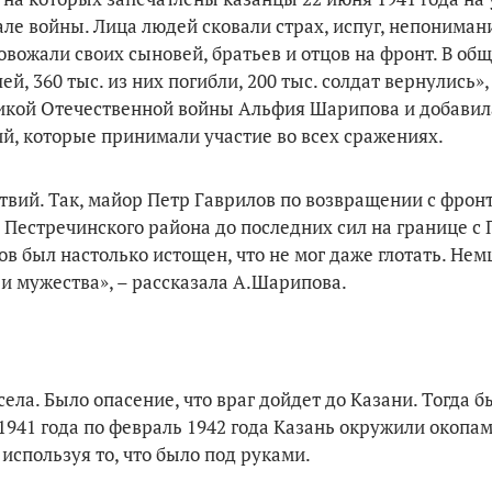
ле войны. Лица людей сковали страх, испуг, непониман
овожали своих сыновей, братьев и отцов на фронт. В об
й, 360 тыс. из них погибли, 200 тыс. солдат вернулись»,
икой Отечественной войны Альфия Шарипова и добавила
й, которые принимали участие во всех сражениях.
твий. Так, майор Петр Гаврилов по возвращении с фрон
 Пестречинского района до последних сил на границе с
ов был настолько истощен, что не мог даже глотать. Не
и мужества», – рассказала А.Шарипова.
ела. Было опасение, что враг дойдет до Казани. Тогда 
 1941 года по февраль 1942 года Казань окружили окопа
используя то, что было под руками.