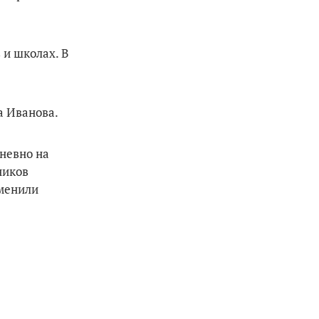
 и школах. В
а Иванова.
невно на
ников
аменили