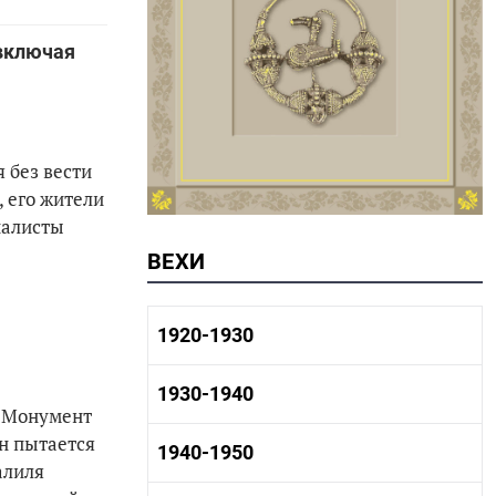
 включая
 без вести
, его жители
налисты
ВЕХИ
1920-1930
1920-1930 история
1930-1940
1920-1930 промышленность
. Монумент
1920-1930 культура
он пытается
1930-1940 история
1940-1950
алиля
1930-1940 промышленность
1930-1940 культура