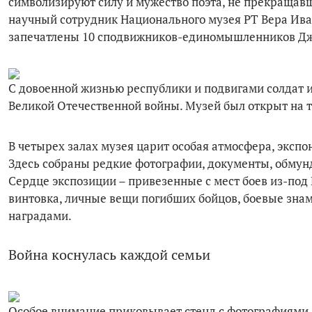
символизируют силу и мужество поэта, не прекращавш
научный сотрудник Национального музея РТ Вера Ива
запечатлены 10 сподвижников-единомышленников Джа
С довоенной жизнью республики и подвигами солдат 
Великой Отечественной войны. Музей был открыт на т
В четырех залах музея царит особая атмосфера, экспо
Здесь собраны редкие фотографии, документы, обмун
Сердце экспозиции – привезенные с мест боев из-под
винтовка, личные вещи погибших бойцов, боевые знам
наградами.
Война коснулась каждой семьи
Особое внимание приковывает стенд с фотографиями, 