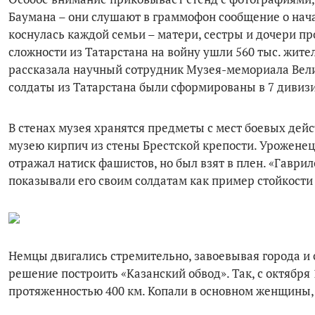
Баумана – они слушают в граммофон сообщение о нача
коснулась каждой семьи – матери, сестры и дочери пр
сложности из Татарстана на войну ушли 560 тыс. жителе
рассказала научный сотрудник Музея-мемориала Вел
солдаты из Татарстана были сформированы в 7 дивизи
В стенах музея хранятся предметы с мест боевых дейс
музею кирпич из стены Брестской крепости. Уроженец
отражал натиск фашистов, но был взят в плен. «Гаврил
показывали его своим солдатам как пример стойкости 
Немцы двигались стремительно, завоевывая города и с
решение построить «Казанский обвод». Так, с октября
протяженностью 400 км. Копали в основном женщины, 