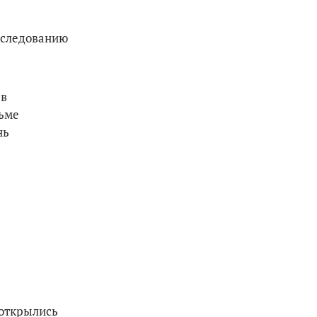
асследованию
 в
рьме
нь
 открылись