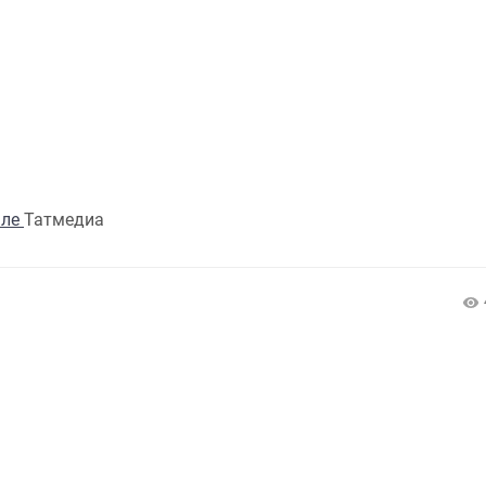
але
Татмедиа