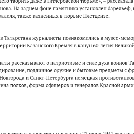
его творить даже в гитлеровской тюрьме», – рассказал
нова. На заднем фоне памятника установлен барельеф, 
лиля, также казненных в тюрьме Плетцензе.
из Татарстана журналисты познакомились в музее-мемо
ерритории Казанского Кремля в канун 60-летия Велико
наты рассказывают о патриотизме и силе духа воинов Та
дирование, подлинное оружие и бытовые предметы с фр
 Новгорода и Санкт-Петербурга немецкая противотанко
ена полков, форма офицеров и генералов Красной арми
на которых запечатлены казанцы 22 июня 1941 года на