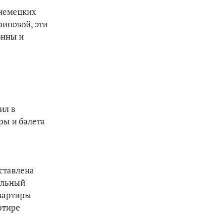
 немецких
иповой, эти
онны и
ил в
ры и балета
дставлена
альный
квартиры
ртире