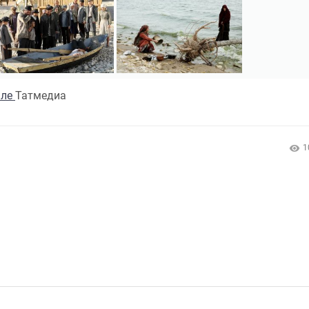
але
Татмедиа
1