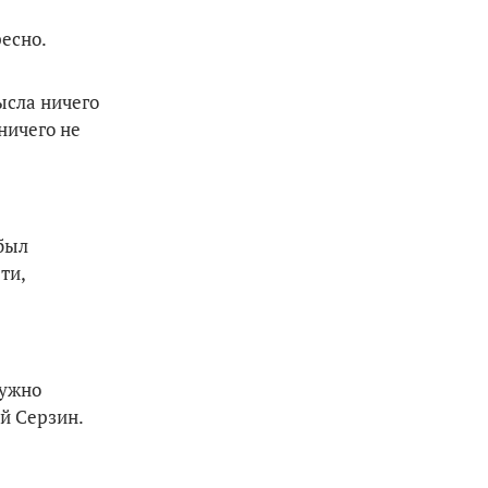
есно.
ысла ничего
ничего не
был
ти,
нужно
ий Серзин.