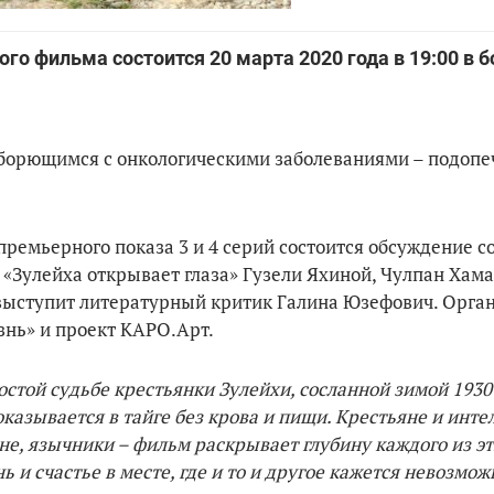
го фильма состоится 20 марта 2020 года в 19:00 в
, борющимся с онкологическими заболеваниями – подоп
премьерного показа 3 и 4 серий состоится обсуждение с
 «Зулейха открывает глаза» Гузели Яхиной, Чулпан Хама
выступит литературный критик Галина Юзефович. Орга
знь» и проект КАРО.Арт.
стой судьбе крестьянки Зулейхи, сосланной зимой 1930-
азывается в тайге без крова и пищи. Крестьяне и инте
не, язычники – фильм раскрывает глубину каждого из эт
ь и счастье в месте, где и то и другое кажется невозм