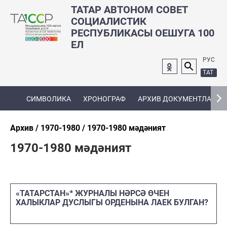
ТАТАР АВТОНОМ СОВЕТ
СОЦИАЛИСТИК
РЕСПУБЛИКАСЫ ОЕШУГА 100
ЕЛ
РУС
ТАТ
СИМВОЛИКА
ХРОНОГРАФ
АРХИВ ДОКУМЕНТЛАРЫ
Архив
1970-1980
1970-1980 мәдәният
1970-1980 мәдәният
«ТАТАРСТАН»* ЖУРНАЛЫ НӘРСӘ ӨЧЕН
ХАЛЫКЛАР ДУСЛЫГЫ ОРДЕНЫНА ЛАЕК БУЛГАН?