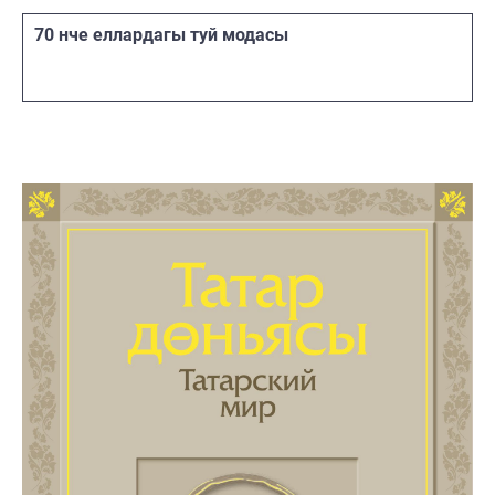
70 нче еллардагы туй модасы