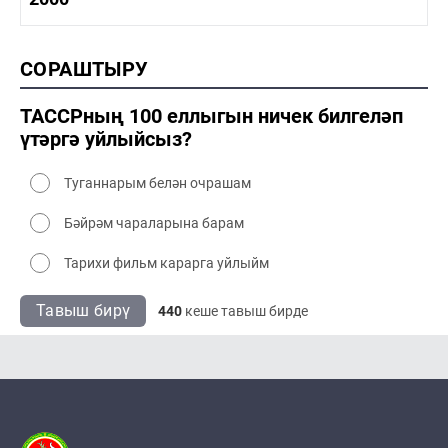
1990-2000 сәнәгать
1990-2000 мәдәният
2000 тарих
СОРАШТЫРУ
2000 сәнәгать
2000 мәдәният
ТАССРның 100 еллыгын ничек билгеләп
үтәргә уйлыйсыз?
Туганнарым белән очрашам
Бәйрәм чараларына барам
Тарихи фильм карарга уйлыйм
Тавыш бирү
440
кеше тавыш бирде