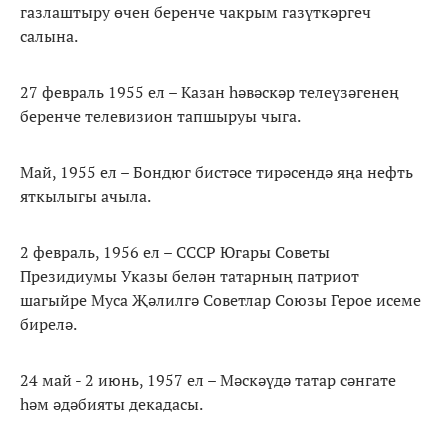
газлаштыру өчен беренче чакрым газүткәргеч
салына.
27 февраль 1955 ел – Казан һәвәскәр телеүзәгенең
беренче телевизион тапшыруы чыга.
Май, 1955 ел – Бондюг бистәсе тирәсендә яңа нефть
яткылыгы ачыла.
2 февраль, 1956 ел – СССР Югары Советы
Президиумы Указы белән татарның патриот
шагыйре Муса Җәлилгә Советлар Союзы Герое исеме
бирелә.
24 май - 2 июнь, 1957 ел – Мәскәүдә татар сәнгате
һәм әдәбияты декадасы.