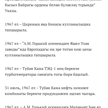
Кызыл Байрагы ордены белән бүләкләү турында”
Указы.
1967 ел – Циркның яңа бинасы кулланылышка
тапшырыла.
1967 ел – “А.М. Горький исемендәге Яшел Үзән
заводы”нда Европадагы иң эре титан кою цехы
кулланылышка тапшырыла.
1967 ел – Түбән Кама ТЭЦ-1 нең беренче
турбогенераторы сәнәгать тогы бирә башлый.
31 июль, 1967 ел – Түбән Кама нефть химиясе
комбинаты беренче продукциясен эшләп чыгара.
1967 ел. – А.М. Горький исемендәге Мәдәният һәм ял