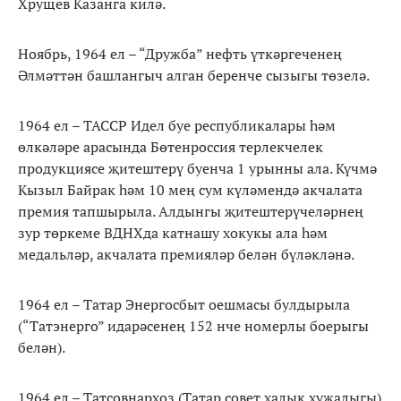
Хрущев Казанга килә.
Ноябрь, 1964 ел – “Дружба” нефть үткәргеченең
Әлмәттән башлангыч алган беренче сызыгы төзелә.
1964 ел – ТАССР Идел буе республикалары һәм
өлкәләре арасында Бөтенроссия терлекчелек
продукциясе җитештерү буенча 1 урынны ала. Күчмә
Кызыл Байрак һәм 10 мең сум күләмендә акчалата
премия тапшырыла. Алдынгы җитештерүчеләрнең
зур төркеме ВДНХда катнашу хокукы ала һәм
медальләр, акчалата премияләр белән бүләкләнә.
1964 ел – Татар Энергосбыт оешмасы булдырыла
(“Татэнерго” идарәсенең 152 нче номерлы боерыгы
белән).
1964 ел – Татсовнархоз (Татар совет халык хуҗалыгы)