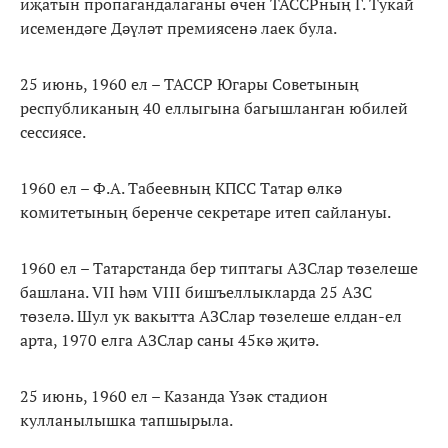
иҗатын пропагандалаганы өчен ТАССРның Г. Тукай
исемендәге Дәүләт премиясенә лаек була.
25 июнь, 1960 ел – ТАССР Югары Советының
республиканың 40 еллыгына багышланган юбилей
сессиясе.
1960 ел – Ф.А. Табеевның КПСС Татар өлкә
комитетының беренче секретаре итеп сайлануы.
1960 ел – Татарстанда бер типтагы АЗСлар төзелеше
башлана. VII һәм VIII бишъеллыкларда 25 АЗС
төзелә. Шул ук вакытта АЗСлар төзелеше елдан-ел
арта, 1970 елга АЗСлар саны 45кә җитә.
25 июнь, 1960 ел – Казанда Үзәк стадион
кулланылышка тапшырыла.