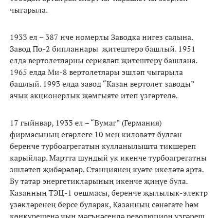
чыгарыла.
1933 ел – 387 нче номерлы Заводка нигез салына.
Завод По-2 бипланнары җитештерә башлый. 1951
елда вертолетларны серияләп җитештерү башлана.
1965 елда Ми-8 вертолетлары эшләп чыгарыла
башлый. 1993 елда завод “Казан вертолет заводы”
ачык акционерлык җәмгыяте итеп үзгәртелә.
17 гыйнвар, 1933 ел – “Вумаг” (Германия)
фирмасының егәрлеге 10 мең киловатт булган
беренче турбоагрегатын кулланылышта тикшереп
карыйлар. Мартта шундый ук икенче турбоагрегатны
эшләтеп җибәрәләр. Станциянең куәте икеләтә арта.
Бу татар энергетикларының икенче җиңүе була.
Казанның ТЭЦ-1 оешмасы, беренче җылылык-электр
үзәкләренең берсе буларак, Казанның сәнәгате һәм
көнкүрешенә чын мәгънәсендә революцион үзгәреш