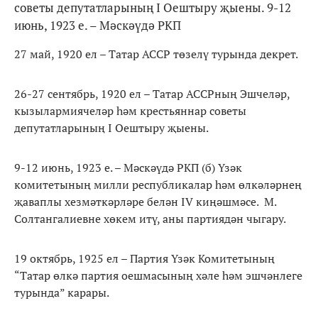
советы депутатларының I Оештыру җыены. 9-12
июнь, 1923 е. – Мәскәүдә РКП
27 май, 1920 ел – Татар АССР төзелү турында декрет.
26-27 сентябрь, 1920 ел – Татар АССРның Эшчеләр,
кызылармиячеләр һәм крестьяннар советы
депутатларының I Оештыру җыены.
9-12 июнь, 1923 е. – Мәскәүдә РКП (б) Үзәк
комитетының милли республикалар һәм өлкәләрнең
җаваплы хезмәткәрләре белән IV киңәшмәсе. М.
Солтангалиевне хөкем итү, аны партиядән чыгару.
19 октябрь, 1925 ел – Партия Үзәк Комитетының
“Татар өлкә партия оешмасының хәле һәм эшчәнлеге
турында” карары.