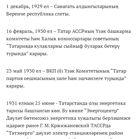
1 декабрь, 1929 ел – Сәнәгать алдынгыларының
Беренче республика слеты.
16 февраль, 1930 ел – Татар АССРның Үзәк башкарма
комитеты һәм Халык комиссарлары советының
“Татариядә кулакларны сыйныф буларак бетерү
турында” карары.
23 май 1930 ел – ВКП (б) Үзәк Комитетының “Татар
партия оешмасының хәле һәм эшчәнлеге турында”
карары.
1931 елның 25 июне - Татарстанда олы энергетика
тарихы башланган көн. Бу көнне “Энергоцентр”
Дәүләт бөтенсоюз энергетика хуҗалыгы берләшмәсе
идарәсе рәисе Г. М. Кржижановский ТАССРда
“Татэнерго” дәүләт электр станцияләренең район