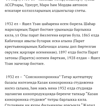
АССРлары, Удмурт, Мари һәм Мордва автоном
өлкәләре колхозларының алдынгылар слеты.
1932 ел – Яшел Үзән шәһәренә исем бирелә. Шәһәр
мариларның Парат бистәсе урынында барлыкка
килә, ул Олы парат йөзлегенә кергән була. 1865 елда
Кабачищи авылы буларак искә алына (Парат
крестьяннарының Кабачищи аланы дип йөртелгән
сөрүлек җирләре исеменнән). 1897 елда бистә Парат
затоны (Паратск) исемен йөрткән, 1928 елдан – Яшел
Үзән эшчеләр бистәсе.
1932 ел – “Союзкинохроника” Татар җитештерү
базасы нигезендә Казан кинохроника студиясенә
нигез салына, һәм нәкъ менә 1932 елда студиядә
эшләнгән кинопродукциядә беренче тапкыр “Казан
кинохроника студиясе” титры барлыкка килә.
Студиянең иң яхшы фильмнары арасында “Җәлил.