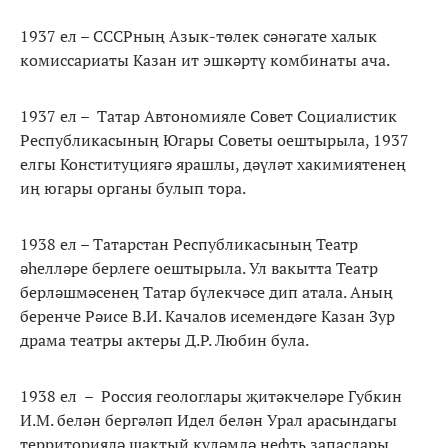
1937 ел – СССРның Азык-төлек сәнәгате халык
комиссариаты Казан ит эшкәртү комбинаты ача.
1937 ел – Татар Автономияле Совет Социалистик
Республикасының Югары Советы оештырыла, 1937
елгы Конституциягә ярашлы, дәүләт хакимиятенең
иң югары органы булып тора.
1938 ел – Татарстан Республикасының Театр
әһелләре берлеге оештырыла. Ул вакытта Театр
берләшмәсенең Татар бүлекчәсе дип атала. Аның
беренче Рәисе В.И. Качалов исемендәге Казан Зур
драма театры актеры Д.Р. Любин була.
1938 ел – Россия геологлары җитәкчеләре Губкин
И.М. белән бергәләп Идел белән Урал арасындагы
территориядә шактый күләмдә нефть запаслары