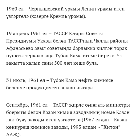
1960 ел – Чернышевский урамы Ленин урамы итеп
үзгәртелә (хәзерге Кремль урамы).
19 апрель 1961 ел – ТАССР Югары Советы
Президиумы Указы белән ТАССРның Чаллы районы
Афанасьево авыл советында барлыкка килгән торак
пункты теркәлә, аңа Түбән Кама исеме бирелә. Ул
вакытта халык саны 500 ләп кеше була.
31 июль, 1961 ел – Түбән Кама нефть химиясе
беренче продукциясен эшләп чыгара.
Сентябрь, 1961 ел – ТАССР җирле сәнәгать министры
боерыгы белән Казан химия заводының исеме Казан
лак-буяу заводы итеп үзгәртелә (1967 елдан – Казан
көнкүреш химиясе заводы, 1993 елдан - “Хитон”
ААҖ).