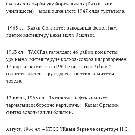
буенча яңа хәрби уку йорты ачыла (Казан танк
училищесы) – аның эшчәнлеге 1947 елда туктатыла.
1963 е. – Казан Оргсинтез заводында фенол һәм
ацетон җитештерү цехы эшли башлый.
1963 ел – ТАССРда гамәлдәге 46 район комитеты
урынына җитештерүче колхоз-совхоз идарәләренең
17 партия комитеты (1964 елда тагын 3) һәм 3
сәнәгать-җитештерү идарәсе партия комитеты
төзелә.
12 июль, 1963 ел – Татарстан нефть химиясе
тармагының беренче карлыгачы - Казан Органик
синтез заводы эшли башлый.
Август, 1964 ел – КПСС ҮКның беренче секретаре Н.С.