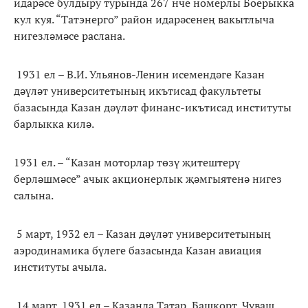
идарәсе булдыру турында 267 нче номерлы Боерыкка
кул куя. “Татэнерго” район идарәсенең вакытлыча
нигезләмәсе раслана.
1931 ел – В.И. Ульянов-Ленин исемендәге Казан
дәүләт университетының икътисад факультеты
базасында Казан дәүләт финанс-икътисад институты
барлыкка килә.
1931 ел. – “Казан моторлар төзү җитештерү
берләшмәсе” ачык акционерлык җәмгыятенә нигез
салына.
5 март, 1932 ел – Казан дәүләт университетының
аэродинамика бүлеге базасында Казан авиация
институты ачыла.
14 март, 1931 ел – Казанда Татар, Башкорт, Чуваш