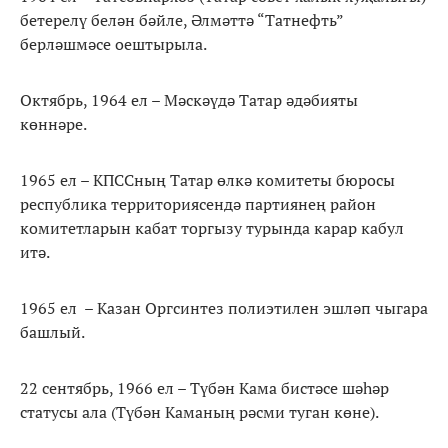
бетерелү белән бәйле, Әлмәттә “Татнефть”
берләшмәсе оештырыла.
Октябрь, 1964 ел – Мәскәүдә Татар әдәбияты
көннәре.
1965 ел – КПССның Татар өлкә комитеты бюросы
республика территориясендә партиянең район
комитетларын кабат торгызу турында карар кабул
итә.
1965 ел – Казан Оргсинтез полиэтилен эшләп чыгара
башлый.
22 сентябрь, 1966 ел – Түбән Кама бистәсе шәһәр
статусы ала (Түбән Каманың рәсми туган көне).