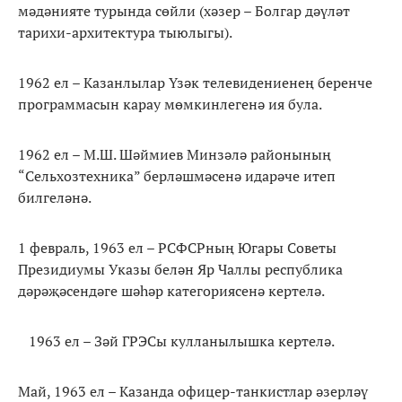
мәдәнияте турында сөйли (хәзер – Болгар дәүләт
тарихи-архитектура тыюлыгы).
1962 ел – Казанлылар Үзәк телевидениенең беренче
программасын карау мөмкинлегенә ия була.
1962 ел – М.Ш. Шәймиев Минзәлә районының
“Сельхозтехника” берләшмәсенә идарәче итеп
билгеләнә.
1 февраль, 1963 ел – РСФСРның Югары Советы
Президиумы Указы белән Яр Чаллы республика
дәрәҗәсендәге шәһәр категориясенә кертелә.
1963 ел – Зәй ГРЭСы кулланылышка кертелә.
Май, 1963 ел – Казанда офицер-танкистлар әзерләү