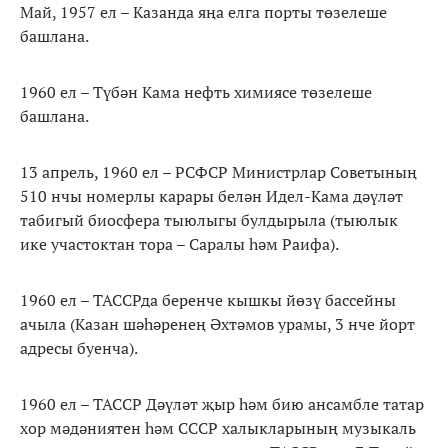
Май, 1957 ел – Казанда яңа елга порты төзелеше
башлана.
1960 ел – Түбән Кама нефть химиясе төзелеше
башлана.
13 апрель, 1960 ел – РСФСР Министрлар Советының
510 нчы номерлы карары белән Идел-Кама дәүләт
табигый биосфера тыюлыгы булдырыла (тыюлык
ике участоктан тора – Саралы һәм Раифа).
1960 ел – ТАССРда беренче кышкы йөзү бассейны
ачыла (Казан шәһәренең Әхтәмов урамы, 3 нче йорт
адресы буенча).
1960 ел – ТАССР Дәүләт җыр һәм бию ансамбле татар
хор мәдәниятен һәм СССР халыкларының музыкаль