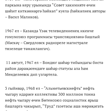
паркына керү урынында “Совет хакимияте өчен
шәһит киткәннәргә һәйкәл” куела (һәйкәлнең авторы
– Васил Маликов).
1967 ел – Казанда Үзәк телевидениенең икенче
гомумсоюз программасы трансляцияләнә башлый
(Мәскәү – Свердловск радиореле магистрале
төзелеше тәмамлангач).
11 август, 1967 ел – Бондюг шәһәр тибындагы бистә
район дәрәҗәсендәге шәһәр статусы ала һәм
Менделеевск дип үзгәртелә.
3 гыйнвар, 1968 ел – “Альметьевскнефть” нефть
чыгару идарәсе коллективы 300 миллион тонна
нефть чыгару өчен Бөтенсоюз социалистик ярыш
башларга чакырып, “Труд” газетасы аша мөрәҗәгать