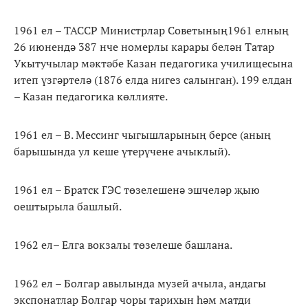
1961 ел – ТАССР Министрлар Советының1961 елның
26 июнендә 387 нче номерлы карары белән Татар
Укытучылар мәктәбе Казан педагогика училищесына
итеп үзгәртелә (1876 елда нигез салынган). 199 елдан
– Казан педагогика көллияте.
1961 ел – В. Мессинг чыгышларының берсе (аның
барышында ул кеше үтерүчене ачыклый).
1961 ел – Братск ГЭС төзелешенә эшчеләр җыю
оештырыла башлый.
1962 ел– Елга вокзалы төзелеше башлана.
1962 ел – Болгар авылында музей ачыла, андагы
экспонатлар Болгар чоры тарихын һәм матди