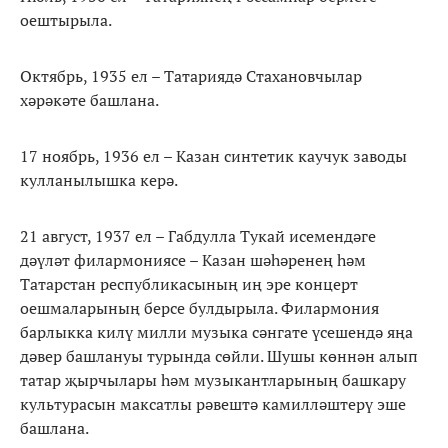
оештырыла.
Октябрь, 1935 ел – Татариядә Стахановчылар
хәрәкәте башлана.
17 ноябрь, 1936 ел – Казан синтетик каучук заводы
кулланылышка керә.
21 август, 1937 ел – Габдулла Тукай исемендәге
дәүләт филармониясе – Казан шәһәренең һәм
Татарстан республикасының иң эре концерт
оешмаларының берсе булдырыла. Филармония
барлыкка килү милли музыка сәнгате үсешендә яңа
дәвер башлануы турында сөйли. Шушы көннән алып
татар җырчылары һәм музыкантларының башкару
культурасын максатлы рәвештә камилләштерү эше
башлана.