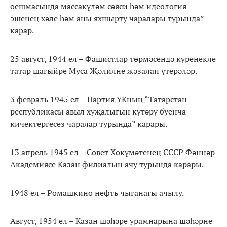
оешмасында массакүләм сәяси һәм идеология
эшенең хәле һәм аны яхшырту чаралары турында”
карар.
25 август, 1944 ел – Фашистлар төрмәсендә күренекле
татар шагыйре Муса Җәлилне җәзалап үтерәләр.
3 февраль 1945 ел – Партия ҮКның “Татарстан
республикасы авыл хуҗалыгын күтәрү буенча
кичектергесез чаралар турында” карары.
13 апрель 1945 ел – Совет Хөкүмәтенең СССР Фәннәр
Академиясе Казан филиалын ачу турында карары.
1948 ел – Ромашкино нефть чыганагы ачылу.
Август, 1954 ел – Казан шәһәре урамнарына шәһәрне