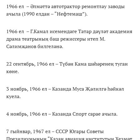
1966 ел – Әлмәттә автотрактор ремонтлау заводы
ачыла (1990 елдан – “Нефтемаш”).
1966 ел – Г.Камал исемендәге Татар дәүләт академия
драма театрының баш режиссеры итеп М.
Сәлимҗанов билгеләнә.
22 сентябрь, 1966 ел – Түбән Кама шәһәренең туган
көне.
3 ноябрь, 1966 ел – Казанда Муса Җәлилгә һәйкәл
куела.
4 ноябрь, 1966 ел – Казанда Спорт сарае ачыла.
7 гыйнвар, 1967 ел – СССР Югары Советы
Президиумының “Казан авиация институтын Хезмәт