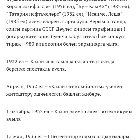
Көрәш сәхифәләре” (1976 ел), “Бу – КамАЗ” (1982 ел),
“Татария нефтьчеләре” (1982 ел), “Исәнме, Леша”
(1985 ел) исемлеләрен атарга була. Аерым алганда,
соңгы картина СССР Дәүләт киносы тарафыннан I
(югары) категория буенча кабул ителә һәм иң күп
тираж – 980 кинокопия белән экраннарга чыга.
1932 ел – Казан яшь тамашачылар театрында
беренче спектакль куела.
Апрель, 1932 ел – «Казан сөт комбинаты» үзенең
җитештерү эшчәнлеген башлап җибәрә.
1 октябрь, 1932 ел – Казан элемтә электротехникумы
ачыла
15 май, 1933 ел – I Бөтентатар колхоз алдынгылары