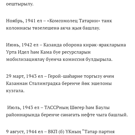
оештырылу.
Ноябрь, 1941 ел – «Комсомолец Татарии» танк
колоннасы төзелешенә акча җыя башлау.
Июнь, 1942 ел – Казанда оборона кирәк-яракларына
Урта Идел һәм Кама буе ресурсларын
мобилизацияләү буенча комиссия булдырыла.
29 март, 1943 ел – Герой-шәһәрне торгызу өчен
Казаннан Сталинградка беренче йөк эшелоны
кузгала.
Июль, 1943 ел – ТАССРның Шөгер һәм Баулы
районнарында беренче сәнәгать нефте чыга башлый.
9 август, 1944 ел – ВКП (б) ҮКның “Татар партия