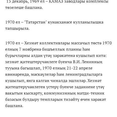
13 декабрь, 1969 ел – КАМАЗ заводлары комплексы
төзелеше башлана.
1970 ел – "Татарстан" кунакханәсе кулланылышка
тапшырыла.
1970 ел – Хезмәт коллективлары массачыл төстә 1970
елның 7 ноябренә бишъеллык планны һәм
бурычларны алдан үтәү хәрәкәтенә кушылып китә:
хезмәт җитештерүчәнлеге буенча В.И. Ленинның
тууына багышлап, 1970 елның 21-22 апреле
көннәрендә, мәскәүлеләр һәм ленинградлыларга
кушылып, янга калган чималда эшлиләр. Хезмәт
җитештерүчәнлеген үстерү буенче заданиене үтәү
вакытын кыскарту, коммунизмның матди-техник
базасын булдыру темпларын тизәйтү өчен хәрәкәт
башлана.