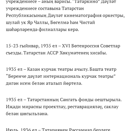
учреждениесе – аның варисы. “Татаркино” Дәүләт
учреждениесе составына Татарстан
Республикасының Дәүләт кинематография оркестры,
шулай ук Яр Чаллы, Бөгелмә һәм Чистай
шәһәрләрендә филиаллары керә.
15-23 гыйнвар, 1935 ел – XVI Бөтенроссия Советлар
съезды. Татарстан АССР Хөкүмәтенең хисабы.
1935 ел – Казан курчак театры ачылу. Башта театр
“Беренче дәүләт интернациональ курчак театры”
дигән исем белән аталып йөртелә.
1935 ел – Татарстанның Сәнгать фонды оештырыла.
Иҗади мирасны проектлау, реставрацияләү, саклау
белән шөгыльләнә.
Июль, 1936 ел – Татариянең Рәссамнар берлеге