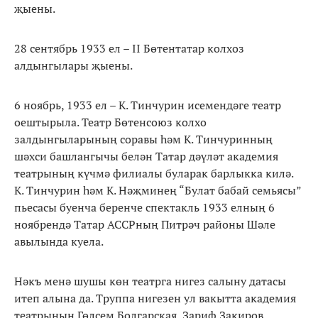
җыены.
28 сентябрь 1933 ел – II Бөтентатар колхоз
алдынгылары җыены.
6 ноябрь, 1933 ел – К. Тинчурин исемендәге театр
оештырыла. Театр Бөтенсоюз колхо
залдынгыларының соравы һәм К. Тинчуринның
шәхси башлангычы белән Татар дәүләт академия
театрының күчмә филиалы буларак барлыкка килә.
К. Тинчурин һәм К. Нәҗминең “Булат бабай семьясы”
пьесасы буенча беренче спектакль 1933 елның 6
ноябрендә Татар АССРның Питрәч районы Шәле
авылында куела.
Нәкъ менә шушы көн театрга нигез салыну датасы
итеп алына да. Труппа нигезен ул вакытта академия
театрының Гөлсем Болгарская, Зариф Закиров,