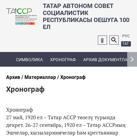
ТАТАР АВТОНОМ СОВЕТ
СОЦИАЛИСТИК
РЕСПУБЛИКАСЫ ОЕШУГА 100
ЕЛ
РУС
ТАТ
СИМВОЛИКА
ХРОНОГРАФ
АРХИВ ДОКУМЕНТЛАРЫ
Архив
Материаллар
Хронограф
Хронограф
Хронограф
27 май, 1920 ел – Татар АССР төзелү турында
декрет. 26-27 сентябрь, 1920 ел – Татар АССРның
Эшчеләр, кызылармиячеләр һәм крестьяннар