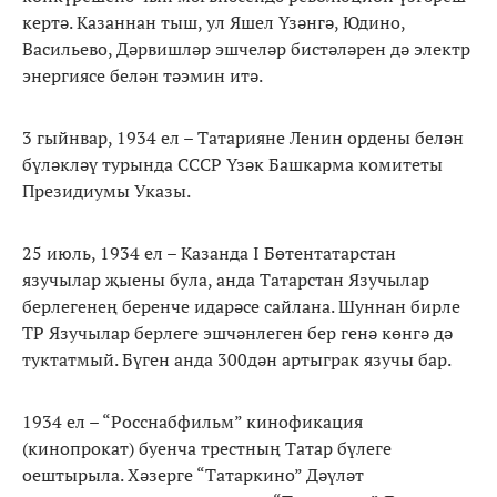
кертә. Казаннан тыш, ул Яшел Үзәнгә, Юдино,
Васильево, Дәрвишләр эшчеләр бистәләрен дә электр
энергиясе белән тәэмин итә.
3 гыйнвар, 1934 ел – Татарияне Ленин ордены белән
бүләкләү турында СССР Үзәк Башкарма комитеты
Президиумы Указы.
25 июль, 1934 ел – Казанда I Бөтентатарстан
язучылар җыены була, анда Татарстан Язучылар
берлегенең беренче идарәсе сайлана. Шуннан бирле
ТР Язучылар берлеге эшчәнлеген бер генә көнгә дә
туктатмый. Бүген анда 300дән артыграк язучы бар.
1934 ел – “Росснабфильм” кинофикация
(кинопрокат) буенча трестның Татар бүлеге
оештырыла. Хәзерге “Татаркино” Дәүләт