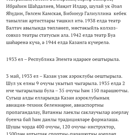
Ибраһим Шаһдалиев, Мәҗит Илдар, шулай ук Әзәл
Яһүдин, Гөлсем Камская, Бибинур Галиуллина кебек
танылган артистлары тәшкил итә. 1938 елда театр
Балтач авылында төпләнеп, мөстәкыйль колхоз-
совхоз театры статусын ала. 1942 елда театр Буа
шәһәренә күчә, ә 1944 елда Казанга күчерелә.
1933 ел – Республика Элемтә идарәсе оештырыла.
3 май, 1933 ел – Казан үзәк аэроклубы оештырыла.
Шул ук елны 9 очучы укытып чыгарыла. 1935 елда 2
нче чыгарылыш була – 35 очучы һәм 150 парашютчы.
Сугыш алды елларында Казан аэроклубының
авиация-техник белемнәрне, авиаспортны
пропагандалау, Ватанны лаеклы саклаучылар әзерләү
буенча бай һәм данлы традицияләре формалаша.
Шушы чорда 400 очучы, 120 очучы-инструктор,
1500дән артыграк спортчы-парашютчы әзерләп