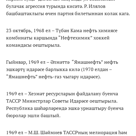
булачак агрессия турында кисәтә. Р. Илялов
башбаштаклыгы өчен партия билетыннан колак кага.
23 октябрь, 1968 ел – Түбән Кама нефть химиясе
комбинаты каршында “Нефтехимик” хоккей
командасы оештырыла.
Гыйнвар, 1969 ел – Әлмәттә “Ямашнефть” нефть
эшкәртү идарәсе барлыкка килә (1970 елдан –
“Ямашнефть” нефть-газ чыгару идарәсе).
1969 ел – Хезмәт ресурсларын файдалану буенча
ТАССР Министрлар Советы Идарәсе оештырыла.
Республика шәһәрләрендә эшкә урнаштыру буенча
бюролар эшли башлый.
1969 ел – М.Ш. Шәймиев ТАССРның мелиорация һәм