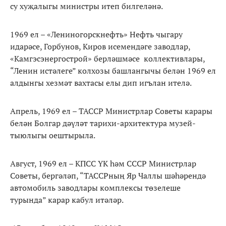
су хуҗалыгы министры итеп билгеләнә.
1969 ел – «Лениногорскнефть» Нефть чыгару
идарәсе, Горбунов, Киров исемендәге заводлар,
«Камгэсэнергострой» берләшмәсе коллективлары,
“Ленин истәлеге” колхозы башлангычы белән 1969 ел
алдынгы хезмәт вахтасы елы дип игълан ителә.
Апрель, 1969 ел – ТАССР Министрлар Советы карары
белән Болгар дәүләт тарихи-архитектура музей-
тыюлыгы оештырыла.
Август, 1969 ел – КПСС ҮК һәм СССР Министрлар
Советы, бергәләп, “ТАССРның Яр Чаллы шәһәрендә
автомобиль заводлары комплексы төзелеше
турында” карар кабул итәләр.