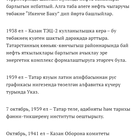
барлыгын исбатлый. Алга таба әлеге нефть чыгаручы
төбәкне “Икенче Баку” дип йөртә башлыйлар.
1938 ел – Казан ТЭЦ-2 кулланылышка керә – бу
төбәкнең куәтен шактый дәрәҗәдә арттыра.
Татарстанның көньяк-көнчыгыш районнарында бай
нефть яткылыклары барлыгын ачыклау эре
энергетик комплекс формалаштыруга этәргеч була.
1939 ел – Татар язуын латин әлифбасыннан рус
графикасы нигезендә төзелгән алфавитка күчерү
турында Указ.
7 октябрь, 1939 ел – Татар теле, әдәбияты һәм тарихы
фәнни-тикшеренү институты оештырылу.
Октябрь, 1941 ел – Казан Оборона комитеты