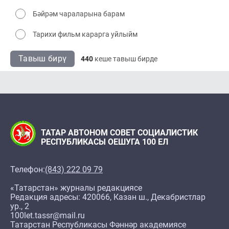
Бәйрәм чараларына барам
Тарихи фильм карарга уйлыйм
Тавыш бирү
440
кеше тавыш бирде
ТАТАР АВТОНОМ СОВЕТ СОЦИАЛИСТИК
РЕСПУБЛИКАСЫ ОЕШУГА 100 ЕЛ
Телефон:
(843) 222 09 79
«Татарстан» журналы редакциясе
Редакция адресы: 420066, Казан ш., Декабристлар
ур., 2
100let.tassr@mail.ru
Татарстан Республикасы Фәннәр академиясе