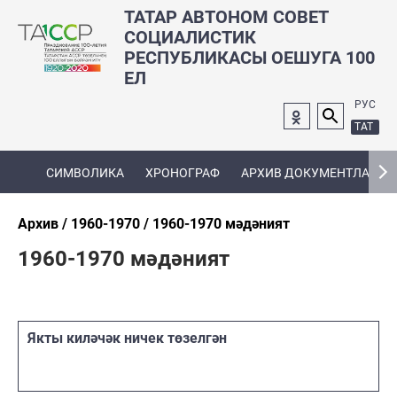
ТАТАР АВТОНОМ СОВЕТ
СОЦИАЛИСТИК
РЕСПУБЛИКАСЫ ОЕШУГА 100
ЕЛ
РУС
ТАТ
СИМВОЛИКА
ХРОНОГРАФ
АРХИВ ДОКУМЕНТЛАРЫ
Архив
1960-1970
1960-1970 мәдәният
1960-1970 мәдәният
Якты киләчәк ничек төзелгән