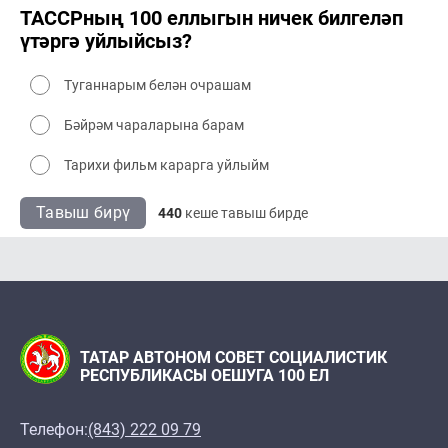
ТАССРның 100 еллыгын ничек билгеләп
үтәргә уйлыйсыз?
Туганнарым белән очрашам
Бәйрәм чараларына барам
Тарихи фильм карарга уйлыйм
Тавыш бирү
440
кеше тавыш бирде
ТАТАР АВТОНОМ СОВЕТ СОЦИАЛИСТИК
РЕСПУБЛИКАСЫ ОЕШУГА 100 ЕЛ
Телефон:
(843) 222 09 79