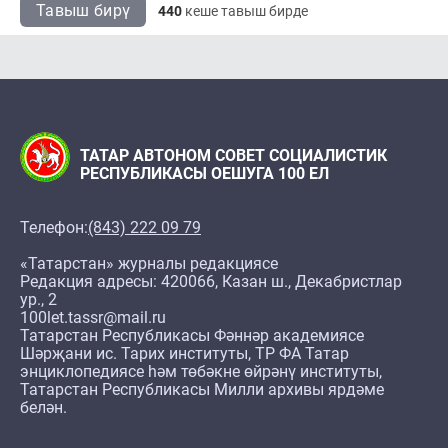
Тавыш бирү
440
кеше тавыш бирде
ТАТАР АВТОНОМ СОВЕТ СОЦИАЛИСТИК
РЕСПУБЛИКАСЫ ОЕШУГА 100 ЕЛ
Телефон:
(843) 222 09 79
«Татарстан» журналы редакциясе
Редакция адресы: 420066, Казан ш., Декабристлар
ур., 2
100let.tassr@mail.ru
Татарстан Республикасы Фәннәр академиясе
Шәрҗани ис. Тарих институты, ТР ФА Татар
энциклопедиясе һәм төбәкне өйрәнү институты,
Татарстан Республикасы Милли архивы ярдәме
белән.