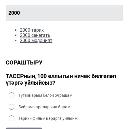
1980-1990 сәнәгать
1980-1990 мәдәният
1990-2000 тарих
2000
1990-2000 сәнәгать
1990-2000 мәдәният
2000 тарих
2000 сәнәгать
2000 мәдәният
СОРАШТЫРУ
ТАССРның 100 еллыгын ничек билгеләп
үтәргә уйлыйсыз?
Туганнарым белән очрашам
Бәйрәм чараларына барам
Тарихи фильм карарга уйлыйм